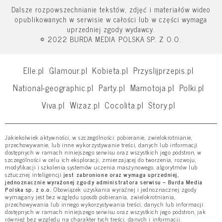
Dalsze rozpowszechnianie tekstów, zdjęć i materiałów wideo
opublikowanych w serwisie w całości lub w części wymaga
uprzedniej zgody wydawcy.
© 2022 BURDA MEDIA POLSKA SP. Z O.O.
Elle.pl
Glamour.pl
Kobieta.pl
Przyslijprzepis.pl
National-geographic.pl
Party.pl
Mamotoja.pl
Polki.pl
Viva.pl
Wizaz.pl
Cocolita.pl
Story.pl
Jakiekolwiek aktywności, w szczególności: pobieranie, zwielokrotnianie,
przechowywanie, lub inne wykorzystywanie treści, danych lub informacji
dostępnych w ramach niniejszego serwisu oraz wszystkich jego podstron, w
szczególności w celu ich eksploracji, zmierzającej do tworzenia, rozwoju,
modyfikacji i szkolenia systemów uczenia maszynowego, algorytmów lub
sztucznej inteligencji
jest zabronione oraz wymaga uprzedniej,
jednoznacznie wyrażonej zgody administratora serwisu – Burda Media
Polska sp. z o.o.
Obowiązek uzyskania wyraźnej i jednoznacznej zgody
wymagany jest bez względu sposób pobierania, zwielokrotniania,
przechowywania lub innego wykorzystywania treści, danych lub informacji
dostępnych w ramach niniejszego serwisu oraz wszystkich jego podstron, jak
również bez względu na charakter tych treści, danych i informacji.