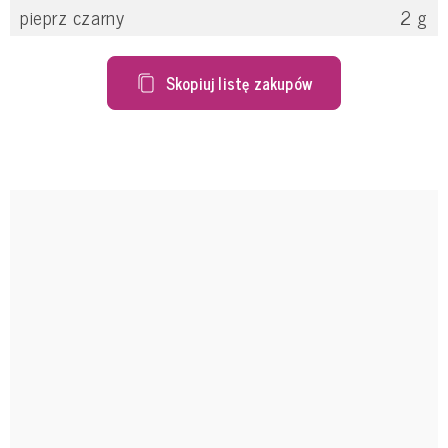
pieprz czarny
2
g
Skopiuj listę zakupów