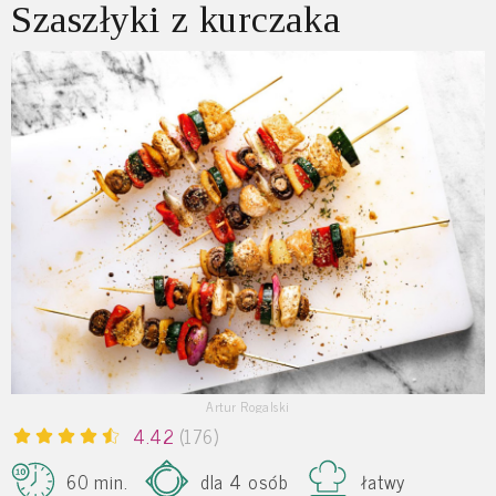
Szaszłyki z kurczaka
Artur Rogalski
4.42
(176)
60 min.
dla 4 osób
łatwy