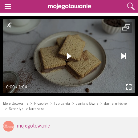
0:00 / 1:04
Moje Gotowanie
Przepisy
Typ dania
dania główne
dania mięsne
Szaszłyki z kurczaka
mojegotowanie