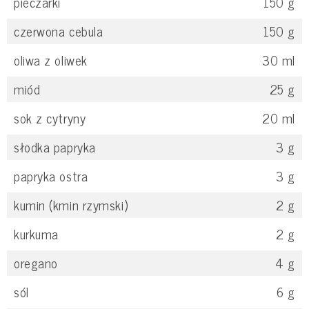
pieczarki
150
g
czerwona cebula
150
g
oliwa z oliwek
30
ml
miód
25
g
sok z cytryny
20
ml
słodka papryka
3
g
papryka ostra
3
g
kumin (kmin rzymski)
2
g
kurkuma
2
g
oregano
4
g
sól
6
g