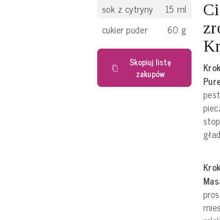
Ci
sok z cytryny
15
ml
zr
cukier puder
60
g
Kr
Skopiuj listę
Krok
zakupów
Pur
pest
pie
stop
gła
Krok
Mas
pros
mies