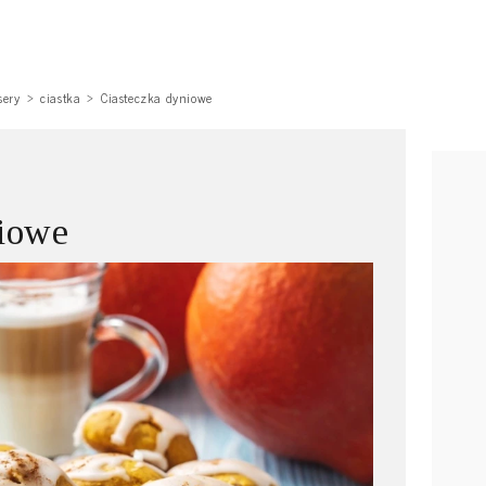
sery
ciastka
Ciasteczka dyniowe
niowe