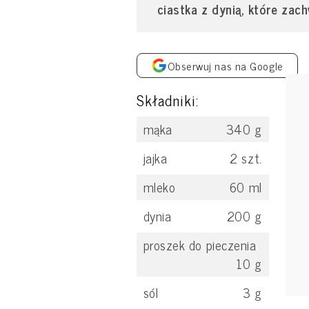
ciastka z dynią, które za
Obserwuj nas na Google
Składniki:
mąka
340
g
jajka
2
szt.
mleko
60
ml
dynia
200
g
proszek do pieczenia
10
g
sól
3
g