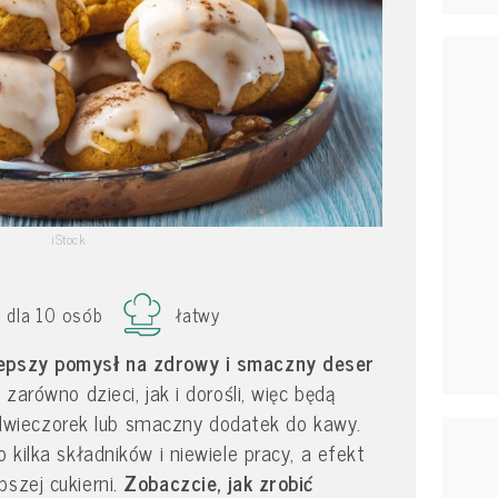
iStock
dla 10 osób
łatwy
lepszy pomysł na zdrowy i smaczny deser
 zarówno dzieci, jak i dorośli, więc będą
ieczorek lub smaczny dodatek do kawy.
o kilka składników i niewiele pracy, a efekt
pszej cukierni.
Zobaczcie, jak zrobić