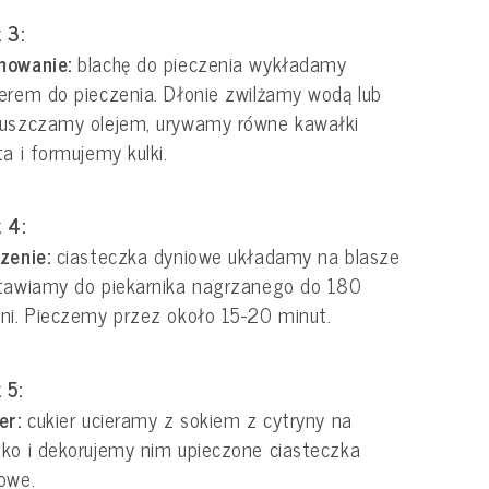
 3:
mowanie:
blachę do pieczenia wykładamy
erem do pieczenia. Dłonie zwilżamy wodą lub
łuszczamy olejem, urywamy równe kawałki
ta i formujemy kulki.
 4:
czenie:
ciasteczka dyniowe układamy na blasze
tawiamy do piekarnika nagrzanego do 180
ni. Pieczemy przez około 15-20 minut.
 5:
er:
cukier ucieramy z sokiem z cytryny na
ko i dekorujemy nim upieczone ciasteczka
iowe.