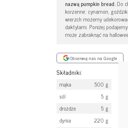
nazwą pumpkin bread.
Do ch
korzenne: cynamon, goździki
wierzch możemy udekorować 
daktylami. Poniżej podajemy 
może zabraknąć na hallowe
Obserwuj nas na Google
Składniki:
mąka
500
g
sól
5
g
drożdże
5
g
dynia
220
g