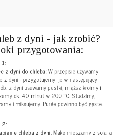
leb z dyni - jak zrobić?
oki przygotowania:
 1:
e z dyni do chleba:
W przepisie używamy
e z dyni - przygotujemy je w następujący
ób: z dyni usuwamy pestki, miąższ kroimy i
zemy ok. 40 minut w 200 °C. Studzimy,
ramy i miksujemy. Purée powinno być gęste.
 2:
bianie chleba z dyni:
Mąkę mieszamy z solą, a