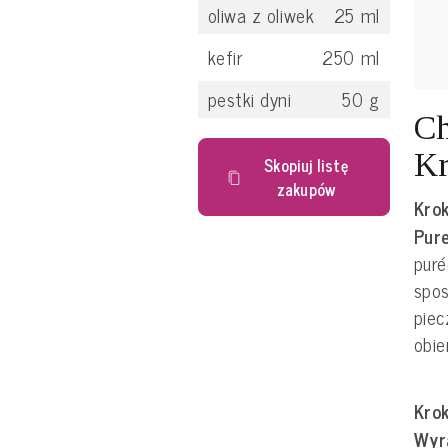
oliwa z oliwek
25
ml
kefir
250
ml
pestki dyni
50
g
Ch
Kr
Skopiuj listę
zakupów
Krok
Pure
puré
spos
piec
obie
Krok
Wyra