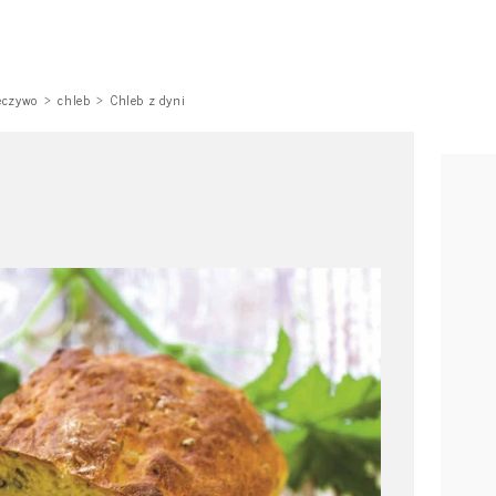
eczywo
chleb
Chleb z dyni