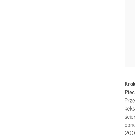
Krok
Pie
Prze
kek
ście
pono
200 