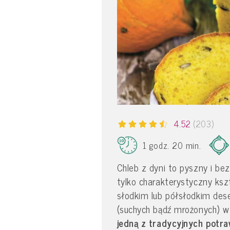
4.52
(203)
1 godz. 20 min.
Chleb z dyni to pyszny i be
tylko charakterystyczny ksz
słodkim lub półsłodkim des
(suchych bądź mrożonych) w 
jedną z tradycyjnych potr