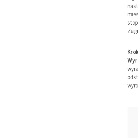
nast
mies
stop
Zagn
Krok
Wyr
wyra
odst
wyro