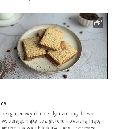
ady
bezglutenowy chleb z dyni zrobimy łatwo
wybierając mąkę bez glutenu - owsianą, mąkę
amarantusową lub kukurydzianę. Przy mące