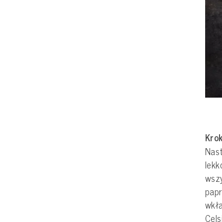
Krok
Nast
lekk
wszy
papr
wkł
Cels