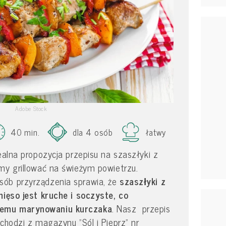
Adobe Stock
40 min.
dla 4 osób
łatwy
ealna propozycja przepisu na szaszłyki z
my grillować na świeżym powietrzu.
ób przyrządzenia sprawia, że
szaszłyki z
mięso jest kruche i soczyste, co
zemu marynowaniu kurczaka
. Nasz przepis
chodzi z magazynu "Sól i Pieprz" nr