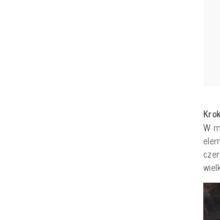
Krok
W m
elem
czer
wiel