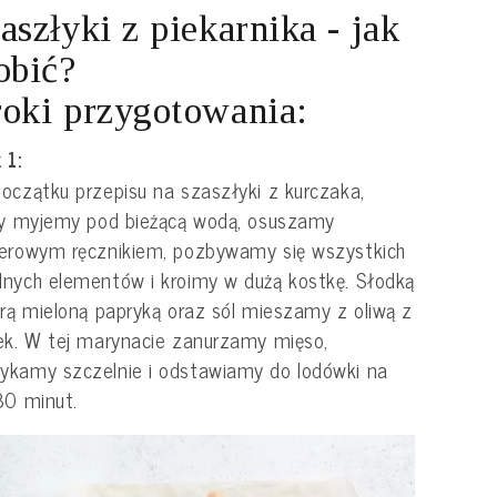
aszłyki z piekarnika - jak
obić?
oki przygotowania:
 1:
oczątku przepisu na szaszłyki z kurczaka,
ty myjemy pod bieżącą wodą, osuszamy
erowym ręcznikiem, pozbywamy się wszystkich
nych elementów i kroimy w dużą kostkę. Słodką
trą mieloną papryką oraz sól mieszamy z oliwą z
ek. W tej marynacie zanurzamy mięso,
kamy szczelnie i odstawiamy do lodówki na
30 minut.