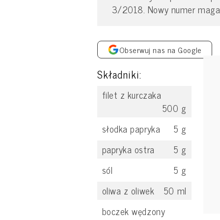
3/2018. Nowy numer magazyn
Obserwuj nas na Google
Składniki:
filet z kurczaka
500
g
słodka papryka
5
g
papryka ostra
5
g
sól
5
g
oliwa z oliwek
50
ml
boczek wędzony