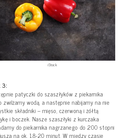
iStock
 3:
ępnie patyczki do szaszłyków z piekarnika
o zwilżamy wodą, a następnie nabijamy na nie
stkie składniki – mięso, czerwoną i żółtą
ykę i boczek. Nasze szaszłyki z kurczaka
adamy do piekarnika nagrzanego do 200 stopni
jusza na ok. 18-20 minut. W między czasie