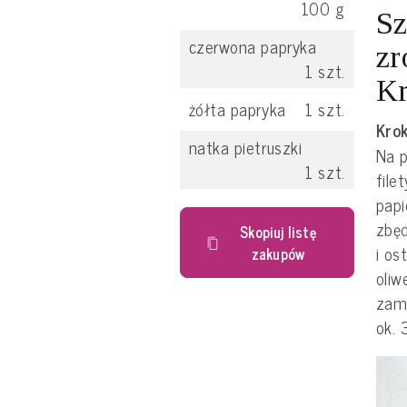
100
g
Sz
czerwona papryka
zr
1
szt.
Kr
żółta papryka
1
szt.
Krok
natka pietruszki
Na p
1
szt.
file
papi
zbęd
Skopiuj listę
i os
zakupów
oliw
zamy
ok. 