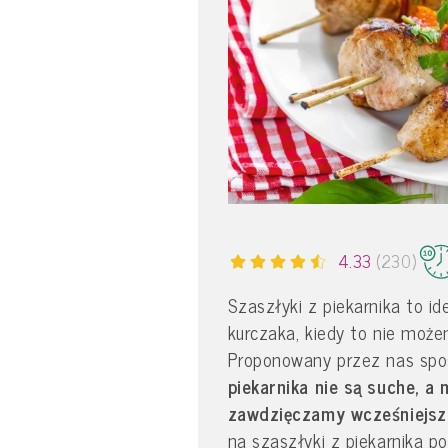
4.33
(230)
Szaszłyki z piekarnika to id
kurczaka, kiedy to nie może
Proponowany przez nas spos
piekarnika nie są suche, a 
zawdzięczamy wcześniejs
na szaszłyki z piekarnika po