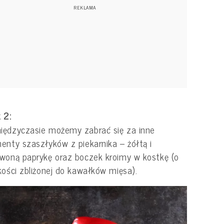
 2:
iędzyczasie możemy zabrać się za inne
enty szaszłyków z piekarnika – żółtą i
woną paprykę oraz boczek kroimy w kostkę (o
kości zbliżonej do kawałków mięsa).