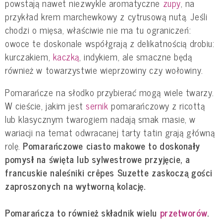
powstają nawet niezwykle aromatyczne
zupy
, na
przykład krem marchewkowy z cytrusową nutą. Jeśli
chodzi o mięsa, właściwie nie ma tu ograniczeń:
owoce te doskonale współgrają z delikatnością drobiu:
kurczakiem,
kaczką
, indykiem, ale smaczne będą
również w towarzystwie wieprzowiny czy wołowiny.
Pomarańcze na słodko przybierać mogą wiele twarzy.
W cieście, jakim jest
sernik
pomarańczowy z ricottą
lub klasycznym twarogiem nadają smak masie, w
wariacji na temat odwracanej tarty tatin grają główną
rolę.
Pomarańczowe ciasto makowe to doskonały
pomysł na święta lub sylwestrowe przyjęcie, a
francuskie naleśniki crêpes Suzette zaskoczą gości
zaproszonych na wytworną kolację.
Pomarańcza to również składnik wielu
przetworów
.