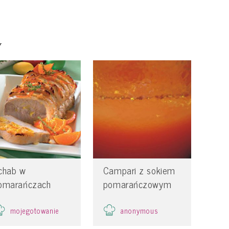
y
chab w
Campari z sokiem
omarańczach
pomarańczowym
mojegotowanie
anonymous