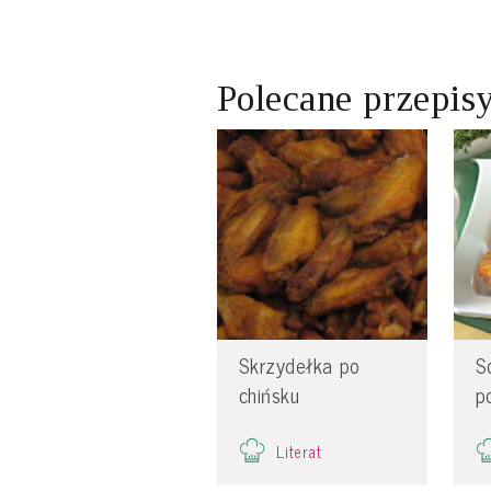
Polecane przepis
Skrzydełka po
S
chińsku
p
Literat