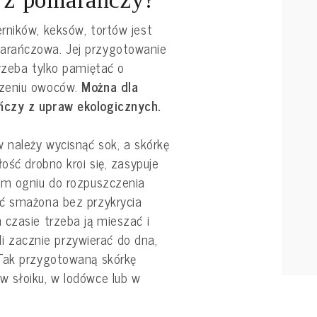
rników, keksów, tortów jest
arańczowa. Jej przygotowanie
rzeba tylko pamiętać o
rzeniu owoców.
Można dla
ńczy z upraw ekologicznych.
 należy wycisnąć sok, a skórkę
ość drobno kroi się, zasypuje
im ogniu do rozpuszczenia
yć smażona bez przykrycia
 czasie trzeba ją mieszać i
śli zacznie przywierać do dna,
 Tak przygotowaną skórkę
 słoiku, w lodówce lub w