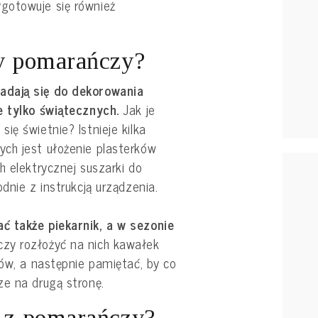
otowuje się również
ry pomarańczy?
adają się do dekorowania
e tylko świątecznych.
Jak je
ię świetnie? Istnieje kilka
ch jest ułożenie plasterków
h elektrycznej suszarki do
dnie z instrukcją urządzenia.
ć także piekarnik, a w sezonie
zy rozłożyć na nich kawałek
ców, a następnie pamiętać, by co
ze na drugą stronę.
ę z pomarańczy?