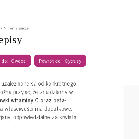
sy
Pomarańcze
episy
Owoce
Cytrusy
uzależnione są od konkretnego
ożna przyjąć, że znajdziemy w
awki witaminy C oraz beta-
 właściwości ma dodatkowe:
jany, odpowiedzialne za krwistą