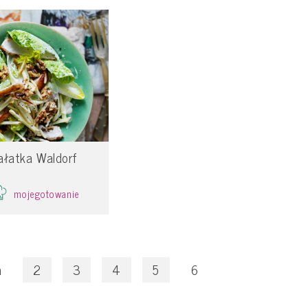
ałatka Waldorf
mojegotowanie
a
2
3
4
5
6