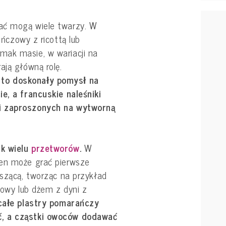
ać mogą wiele twarzy. W
czowy z ricottą lub
mak masie, w wariacji na
ają główną rolę.
to doskonały pomysł na
e, a francuskie naleśniki
i zaproszonych na wytworną
ik wielu
przetworów
.
W
ten może grać pierwsze
yszącą, tworząc na przykład
wy lub dżem z dyni z
 całe plastry pomarańczy
, a cząstki owoców dodawać