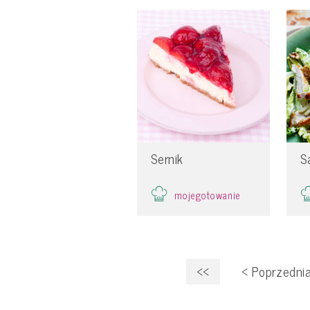
Sernik
S
mojegotowanie
<<
<
Poprzedni