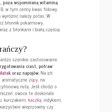
, poza wspomnianą witaminą
 B, w tym cenny kwas foliowy.
 wyróżnić należy potas. W
eż błonnik pokarmowy,
wraz z błonkami i białą częścią
rańczy?
ardzo szerokie zastosowanie.
zygotowania ciast, potraw
ałatek
oraz napojów.
Na ich
le aromatyczne
zupy
, na
trusową nutą. Jeśli chodzi o
aniczeń: owoce te doskonale
iu: kurczakiem,
kaczką
, indykiem,
warzystwie wieprzowiny czy