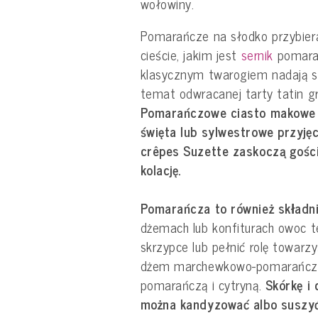
wołowiny.
Pomarańcze na słodko przybier
cieście, jakim jest
sernik
pomarań
klasycznym twarogiem nadają s
temat odwracanej tarty tatin gr
Pomarańczowe ciasto makowe 
święta lub sylwestrowe przyjęci
crêpes Suzette zaskoczą gośc
kolację.
Pomarańcza to również składn
dżemach lub konfiturach owoc 
skrzypce lub pełnić rolę towarz
dżem marchewkowo-pomarańczo
pomarańczą i cytryną.
Skórkę i
można kandyzować albo suszyć