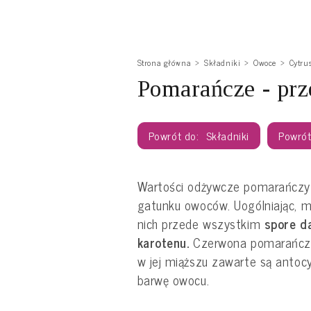
Strona główna
Składniki
Owoce
Cytru
Pomarańcze - prz
Składniki
Wartości odżywcze pomarańczy 
gatunku owoców. Uogólniając, m
nich przede wszystkim
spore d
karotenu.
Czerwona pomarańcza
w jej miąższu zawarte są antocy
barwę owocu.