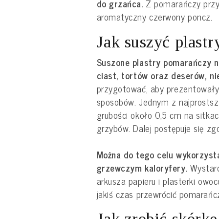
do grzańca.
Z pomarańczy przyg
aromatyczny czerwony poncz.
Jak suszyć plast
Suszone plastry pomarańczy n
ciast, tortów oraz deserów, ni
przygotować, aby prezentowały s
sposobów. Jednym z najprostszy
grubości około 0,5 cm na sitkac
grzybów. Dalej postępuje się zgo
Można do tego celu wykorzysta
grzewczym kaloryfery.
Wystarc
arkusza papieru i plasterki owo
jakiś czas przewrócić pomarańc
Jak zrobić skórk