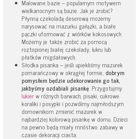
Malowane bazie – popularnym motywem
wielkanocnym są bazie. Jak je zrobić?
Płynną czekoladą deserową możemy
narysować na mazurku gałązki, a białe
pączki uformować z wiórków kokosowych.
Możemy je także zrobić za pomocą
roztopionej białej czekolady, lukru lub
płatków migdałowych.
Słodka pisanka – jeśli upiekliśmy mazurek
pomarańczowy w okrągłej formie,
dobrym
pomysłem będzie udekorowanie go tak,
jakbyśmy ozdabiali pisankę
. Przygotujmy
lukier
w różnych barwach, pisaki, cukrowe
koraliki i posypki i pozwólmy najmłodszym
domownikom zmienić mazurek w
najbardziej kolorową pisankę w domu. Dzieci
na pewno będą miały mnóstwo zabawy w
czasie dekoracji ciasta.