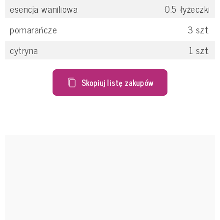
esencja waniliowa
0.5
łyżeczki
pomarańcze
3
szt.
cytryna
1
szt.
Skopiuj listę zakupów