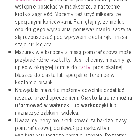
wstępnie posiekać w malakserze, a następnie
krótko zagnieść. Możemy też użyć miksera ze
specjalnymi końcówkami. Pamiętajmy, że nie lubi
ono długiego wyrabiania, ponieważ masło zaczyna
się rozpuszczać pod wpływem ciepła rąk i masa
staje się klejąca.
Mazurek wielkanocny z masą pomarańczową może
przybrać różne kształty. Jeśli chcemy, możemy go
upiec w okrągłej formie do
tarty
, prostokątnej
blaszce do ciasta lub specjalnej foremce w
kształcie pisanki.
Krawędzie mazurka możemy dowolnie ozdabiać
jeszcze przed upieczeniem.
Ciasto kruche można
uformować w wałeczki lub warkoczyki
lub
naznaczyć ząbkami widelca.
Uważajmy, żeby nie zredukować za bardzo masy
pomarańczowej, ponieważ po całkowitym
wystygnięciu jeszcze bardziej stężeje. Poznamy,