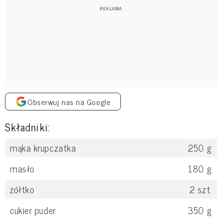
Obserwuj nas na Google
Składniki:
mąka krupczatka
250
g
masło
180
g
żółtko
2
szt.
cukier puder
350
g