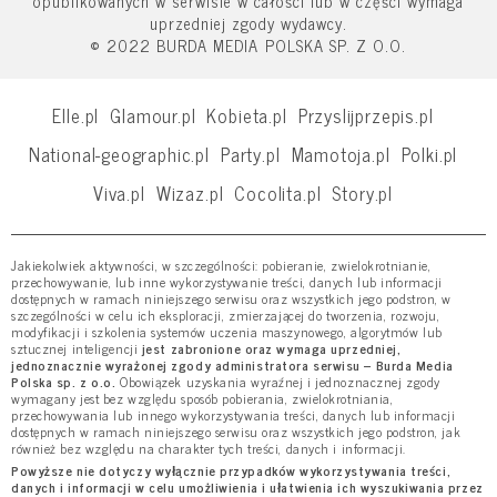
opublikowanych w serwisie w całości lub w części wymaga
uprzedniej zgody wydawcy.
© 2022 BURDA MEDIA POLSKA SP. Z O.O.
Elle.pl
Glamour.pl
Kobieta.pl
Przyslijprzepis.pl
National-geographic.pl
Party.pl
Mamotoja.pl
Polki.pl
Viva.pl
Wizaz.pl
Cocolita.pl
Story.pl
Jakiekolwiek aktywności, w szczególności: pobieranie, zwielokrotnianie,
przechowywanie, lub inne wykorzystywanie treści, danych lub informacji
dostępnych w ramach niniejszego serwisu oraz wszystkich jego podstron, w
szczególności w celu ich eksploracji, zmierzającej do tworzenia, rozwoju,
modyfikacji i szkolenia systemów uczenia maszynowego, algorytmów lub
sztucznej inteligencji
jest zabronione oraz wymaga uprzedniej,
jednoznacznie wyrażonej zgody administratora serwisu – Burda Media
Polska sp. z o.o.
Obowiązek uzyskania wyraźnej i jednoznacznej zgody
wymagany jest bez względu sposób pobierania, zwielokrotniania,
przechowywania lub innego wykorzystywania treści, danych lub informacji
dostępnych w ramach niniejszego serwisu oraz wszystkich jego podstron, jak
również bez względu na charakter tych treści, danych i informacji.
Powyższe nie dotyczy wyłącznie przypadków wykorzystywania treści,
danych i informacji w celu umożliwienia i ułatwienia ich wyszukiwania przez