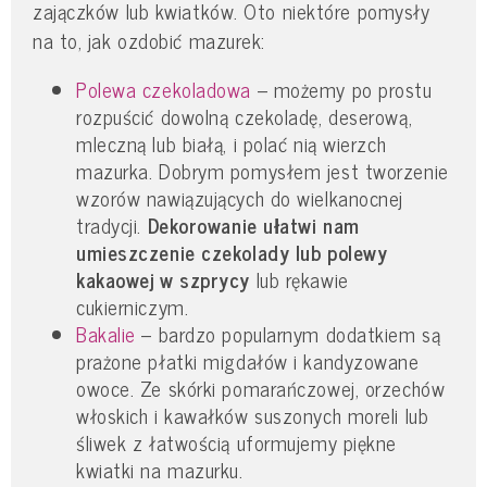
zajączków lub kwiatków. Oto niektóre pomysły
na to, jak ozdobić mazurek:
Polewa czekoladowa
– możemy po prostu
rozpuścić dowolną czekoladę, deserową,
mleczną lub białą, i polać nią wierzch
mazurka. Dobrym pomysłem jest tworzenie
wzorów nawiązujących do wielkanocnej
tradycji.
Dekorowanie ułatwi nam
umieszczenie czekolady lub polewy
kakaowej w szprycy
lub rękawie
cukierniczym.
Bakalie
– bardzo popularnym dodatkiem są
prażone płatki migdałów i kandyzowane
owoce. Ze skórki pomarańczowej, orzechów
włoskich i kawałków suszonych moreli lub
śliwek z łatwością uformujemy piękne
kwiatki na mazurku.