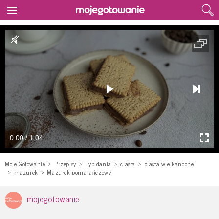
0:00 / 1:04
Moje Gotowanie
Przepisy
Typ dania
ciasta
ciasta wielkanocne
mazurek
Mazurek pomarańczowy
mojegotowanie