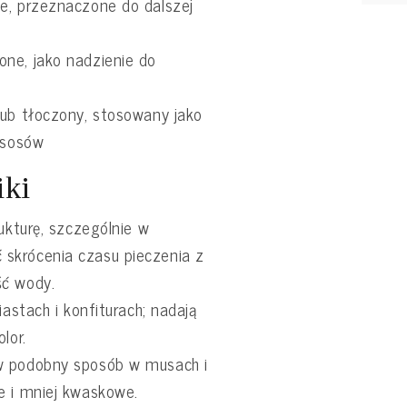
e, przeznaczone do dalszej
ne, jako nadzienie do
lub tłoczony, stosowany jako
 sosów
iki
rukturę, szczególnie w
skrócenia czasu pieczenia z
ść wody.
iastach i konfiturach; nadają
lor.
w podobny sposób w musach i
e i mniej kwaskowe.