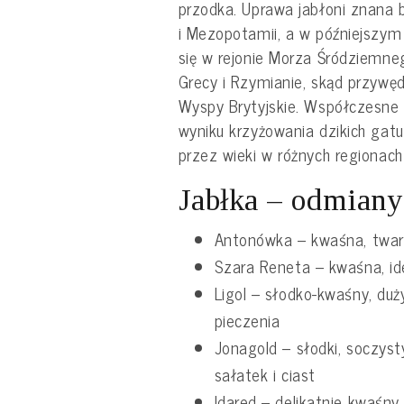
przodka. Uprawa jabłoni znana b
i Mezopotamii, a w późniejszym
się w rejonie Morza Śródziemneg
Grecy i Rzymianie, skąd przywę
Wyspy Brytyjskie. Współczesne
wyniku krzyżowania dzikich gat
przez wieki w różnych regionach
Jabłka – odmiany
Antonówka – kwaśna, twar
Szara Reneta – kwaśna, i
Ligol – słodko-kwaśny, duży
pieczenia
Jonagold – słodki, soczyst
sałatek i ciast
Idared – delikatnie kwaśny