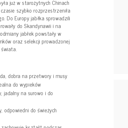
yła już w starożytnych Chinach
 czasie szybko rozprzestrzeniła
o. Do Europy jabłka sprowadzili
drowały do Skandynawii i na
 odmiany jabłek powstały w
unków oraz selekcji prowadzonej
 świata.
da, dobra na przetwory i musy
dealna do wypieków
, jadalny na surowo i do
y, odpowiedni do świeżych
, zachowuje kształt podczas