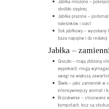
Jabłka mrożone – pokrojon
obróbki cieplnej
Jabłka prażone – podsmażo
naleśników i ciast
Sok jabłkowy – wyciskany 
baza napojów i do redukcji
Jabłka – zamienn
Gruszki – mają zbliżoną st
wypiekach; mogą wymagać 
uwagi na większą zawarto
Śliwki – jako zamiennik w c
intensywniejszy aromat i ko
Brzoskwinie – stosowane 
kompotach, lecz są słodsz