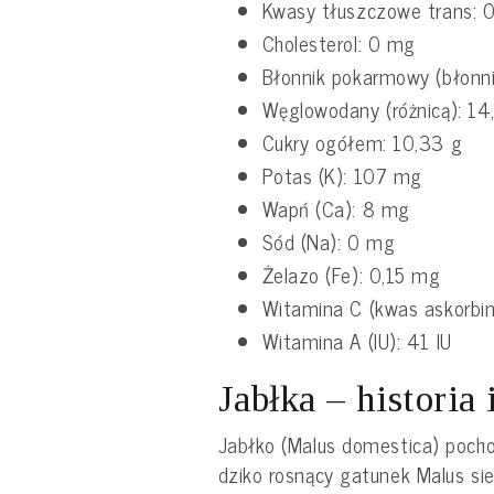
Kwasy tłuszczowe trans: 
Cholesterol: 0 mg
Błonnik pokarmowy (błonni
Węglowodany (różnicą): 14
Cukry ogółem: 10,33 g
Potas (K): 107 mg
Wapń (Ca): 8 mg
Sód (Na): 0 mg
Żelazo (Fe): 0,15 mg
Witamina C (kwas askorbi
Witamina A (IU): 41 IU
Jabłka – historia
Jabłko (Malus domestica) pochod
dziko rosnący gatunek Malus sie