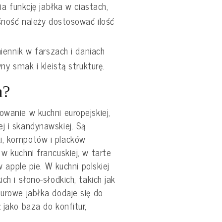
a funkcję jabłka w ciastach,
ność należy dostosować ilość
iennik w farszach i daniach
y smak i kleistą strukturę.
a?
owanie w kuchni europejskiej,
j i skandynawskiej. Są
i, kompotów i placków
w kuchni francuskiej, w tarte
 w apple pie. W kuchni polskiej
ch i słono-słodkich, takich jak
Surowe jabłka dodaje się do
 jako baza do konfitur,