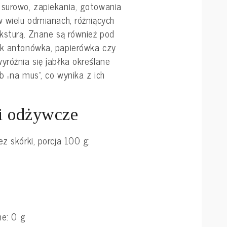
 surowo, zapiekania, gotowania
w wielu odmianach, różniących
eksturą. Znane są również pod
ak antonówka, papierówka czy
yróżnia się jabłka określane
ub „na mus”, co wynika z ich
ki odżywcze
z skórki, porcja 100 g:
e: 0 g