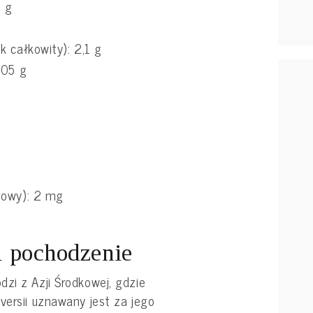
0 g
k całkowity): 2,1 g
,05 g
nowy): 2 mg
 i pochodzenie
zi z Azji Środkowej, gdzie
versii uznawany jest za jego