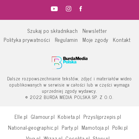
Szukaj po składnikach
Newsletter
Polityka prywatności
Regulamin
Moje zgody
Kontakt
Dalsze rozpowszechnianie tekstów, zdjęć i materiałów wideo
opublikowanych w serwisie w całości lub w części wymaga
uprzedniej zgody wydawcy.
© 2022 BURDA MEDIA POLSKA SP. Z O.O.
Elle.pl
Glamour.pl
Kobieta.pl
Przyslijprzepis.pl
National-geographic.pl
Party.pl
Mamotoja.pl
Polki.pl
Viva.pl
Wizaz.pl
Cocolita.pl
Story.pl