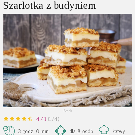
Szarlotka z budyniem
iStock
4.41
(174)
3 godz. 0 min.
dla 8 osób
łatwy