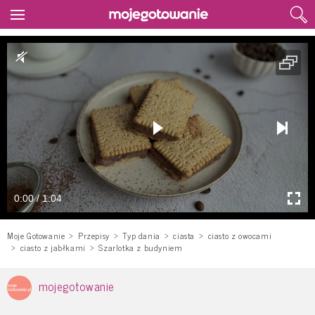
0:00 / 1:04
Moje Gotowanie
Przepisy
Typ dania
ciasta
ciasto z owocami
ciasto z jabłkami
Szarlotka z budyniem
mojegotowanie