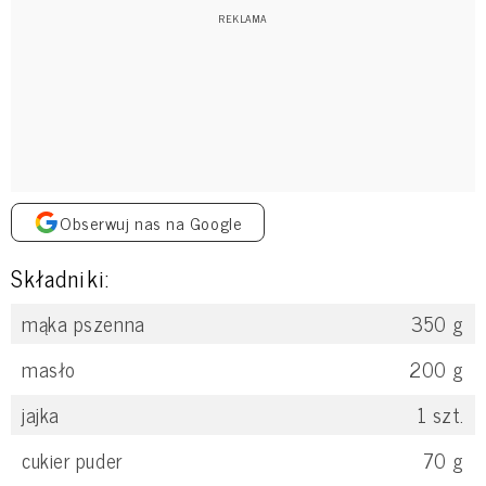
Obserwuj nas na Google
Składniki:
mąka pszenna
350
g
masło
200
g
jajka
1
szt.
cukier puder
70
g