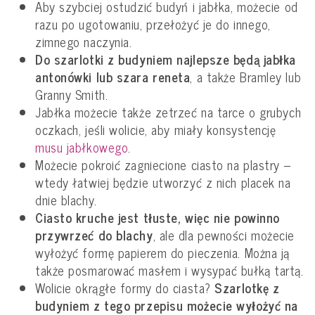
Aby szybciej ostudzić budyń i jabłka, możecie od
razu po ugotowaniu, przełożyć je do innego,
zimnego naczynia.
Do szarlotki z budyniem najlepsze będą jabłka
antonówki lub szara reneta
, a także Bramley lub
Granny Smith.
Jabłka możecie także zetrzeć na tarce o grubych
oczkach, jeśli wolicie, aby miały konsystencję
musu jabłkowego
.
Możecie pokroić zagniecione ciasto na plastry –
wtedy łatwiej będzie utworzyć z nich placek na
dnie blachy.
Ciasto kruche jest tłuste, więc nie powinno
przywrzeć do blachy
, ale dla pewności możecie
wyłożyć formę papierem do pieczenia. Można ją
także posmarować masłem i wysypać bułką tartą.
Wolicie okrągłe formy do ciasta?
Szarlotkę z
budyniem z tego przepisu możecie wyłożyć na