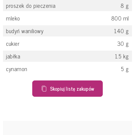
proszek do pieczenia
8
g
mleko
800
ml
budyń waniliowy
140
g
cukier
30
g
jabłka
1.5
kg
cynamon
5
g
Skopiuj listę zakupów