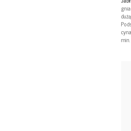
Jab
gnia
dużą
Pods
cyn
min.