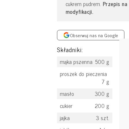
cukrem pudrem.
Przepis na
modyfikacji.
Obserwuj nas na Google
Składniki:
mąka pszenna
500
g
proszek do pieczenia
7
g
masło
300
g
cukier
200
g
jajka
3
szt.