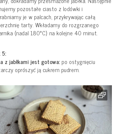
any, dokładamy przesmażone jabłka. Następnie
ujemy pozostałe ciasto z lodówki i
rabniamy je w palcach, przykrywając całą
erzchnię tarty. Wkładamy do rozgrzanego
arnika (nadal 180°C) na kolejne 40 minut.
 5:
a z jabłkami jest gotowa:
po ostygnięciu
arczy oprószyć ją cukrem pudrem.