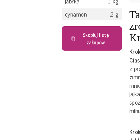
jabłka
1
kg
Ta
cynamon
2
g
zr
Skopiuj listę
Kr
zakupów
Krok
Cia
z pr
zimn
mnie
jajk
spoż
minu
Krok