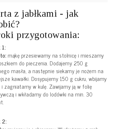
rta z jabłkami - jak
obić?
oki przygotowania:
 1:
sto:
mąkę przesiewamy na stolnicę i mieszamy
oszkiem do pieczenia. Dodajemy 250 g
ego masła, a następnie siekamy je nożem na
jsze kawałki. Dosypujemy 150 g cukru, wbijamy
a i zagniatamy w kulę. Zawijamy ją w folię
ywczą i wkładamy do lodówki na min. 30
t.
 2: