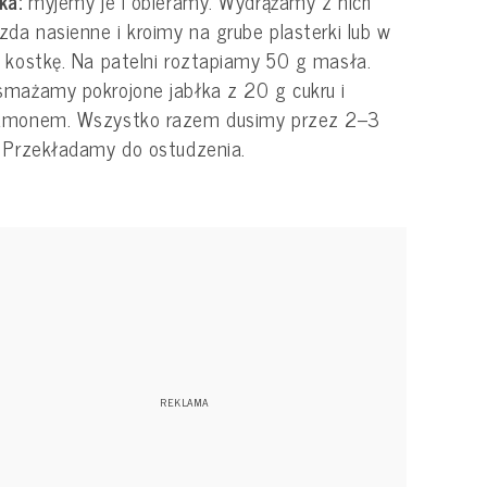
łka:
myjemy je i obieramy. Wydrążamy z nich
zda nasienne i kroimy na grube plasterki lub w
 kostkę. Na patelni roztapiamy 50 g masła.
mażamy pokrojone jabłka z 20 g cukru i
amonem. Wszystko razem dusimy przez 2–3
 Przekładamy do ostudzenia.