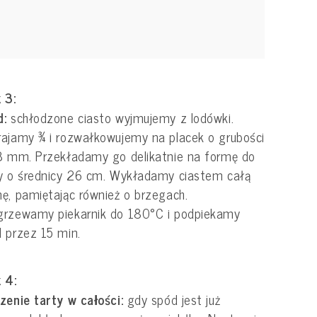
 3:
d:
schłodzone ciasto wyjmujemy z lodówki.
ajamy ¾ i rozwałkowujemy na placek o grubości
3 mm. Przekładamy go delikatnie na formę do
y o średnicy 26 cm. Wykładamy ciastem całą
ę, pamiętając również o brzegach.
grzewamy piekarnik do 180°C i podpiekamy
 przez 15 min.
 4:
zenie tarty w całości:
gdy spód jest już