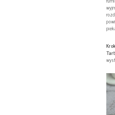
rumi
wyjm
rozd
powi
piek
Krok
Tart
wyst