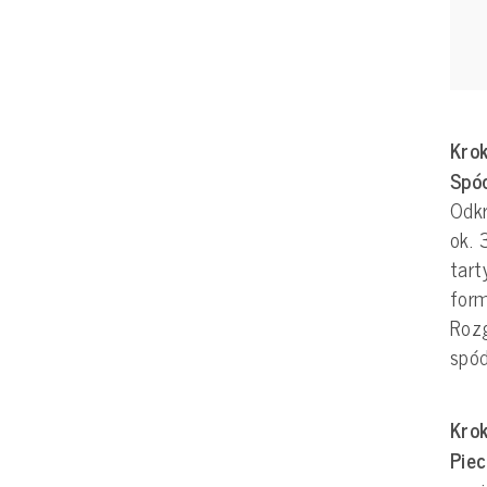
Krok
Spó
Odkr
ok. 
tart
form
Roz
spód
Krok
Piec