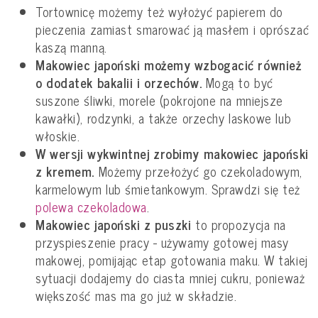
Tortownicę możemy też wyłożyć papierem do
pieczenia zamiast smarować ją masłem i oprószać
kaszą manną.
Makowiec japoński możemy wzbogacić również
o dodatek bakalii i orzechów.
Mogą to być
suszone śliwki, morele (pokrojone na mniejsze
kawałki), rodzynki, a także orzechy laskowe lub
włoskie.
W wersji wykwintnej zrobimy makowiec japoński
z kremem.
Możemy przełożyć go czekoladowym,
karmelowym lub śmietankowym. Sprawdzi się też
polewa czekoladowa
.
Makowiec japoński z puszki
to propozycja na
przyspieszenie pracy - używamy gotowej masy
makowej, pomijając etap gotowania maku. W takiej
sytuacji dodajemy do ciasta mniej cukru, ponieważ
większość mas ma go już w składzie.