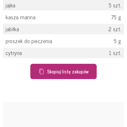
jajka
5
szt.
kasza manna
75
g
jabłka
2
szt.
proszek do pieczenia
5
g
cytryna
1
szt.
Skopiuj listę zakupów