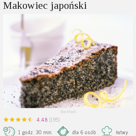
Makowiec japoński
StockFood
4.48
(195)
1 godz. 30 min.
dla 6 osób
łatwy