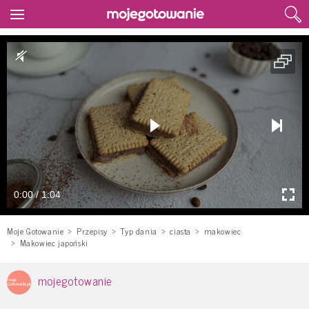
0:00 / 1:04
Moje Gotowanie
Przepisy
Typ dania
ciasta
makowiec
Makowiec japoński
mojegotowanie