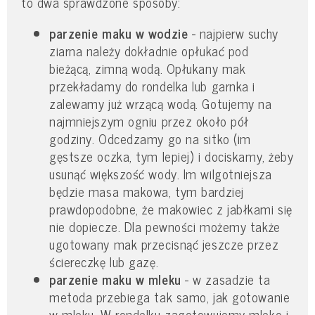
to dwa sprawdzone sposoby:
parzenie maku w wodzie
- najpierw suchy
ziarna należy dokładnie opłukać pod
bieżącą, zimną wodą. Opłukany mak
przekładamy do rondelka lub garnka i
zalewamy już wrzącą wodą. Gotujemy na
najmniejszym ogniu przez około pół
godziny. Odcedzamy go na sitko (im
gęstsze oczka, tym lepiej) i dociskamy, żeby
usunąć większość wody. Im wilgotniejsza
będzie masa makowa, tym bardziej
prawdopodobne, że makowiec z jabłkami się
nie dopiecze. Dla pewności możemy także
ugotowany mak przecisnąć jeszcze przez
ściereczkę lub gazę.
parzenie maku w mleku
- w zasadzie ta
metoda przebiega tak samo, jak gotowanie
w mleku. W rondelku zagotowujemy mleko i