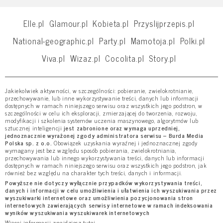
Elle.pl
Glamour.pl
Kobieta.pl
Przyslijprzepis.pl
National-geographic.pl
Party.pl
Mamotoja.pl
Polki.pl
Viva.pl
Wizaz.pl
Cocolita.pl
Story.pl
Jakiekolwiek aktywności, w szczególności: pobieranie, zwielokrotnianie,
przechowywanie, lub inne wykorzystywanie treści, danych lub informacji
dostępnych w ramach niniejszego serwisu oraz wszystkich jego podstron, w
szczególności w celu ich eksploracji, zmierzającej do tworzenia, rozwoju,
modyfikacji i szkolenia systemów uczenia maszynowego, algorytmów lub
sztucznej inteligencji
jest zabronione oraz wymaga uprzedniej,
jednoznacznie wyrażonej zgody administratora serwisu – Burda Media
Polska sp. z o.o.
Obowiązek uzyskania wyraźnej i jednoznacznej zgody
wymagany jest bez względu sposób pobierania, zwielokrotniania,
przechowywania lub innego wykorzystywania treści, danych lub informacji
dostępnych w ramach niniejszego serwisu oraz wszystkich jego podstron, jak
również bez względu na charakter tych treści, danych i informacji.
Powyższe nie dotyczy wyłącznie przypadków wykorzystywania treści,
danych i informacji w celu umożliwienia i ułatwienia ich wyszukiwania przez
wyszukiwarki internetowe oraz umożliwienia pozycjonowania stron
internetowych zawierających serwisy internetowe w ramach indeksowania
wyników wyszukiwania wyszukiwarek internetowych
Więcej informacji znajdziesz
tutaj
.