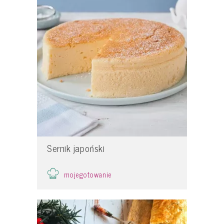
Sernik japoński
mojegotowanie