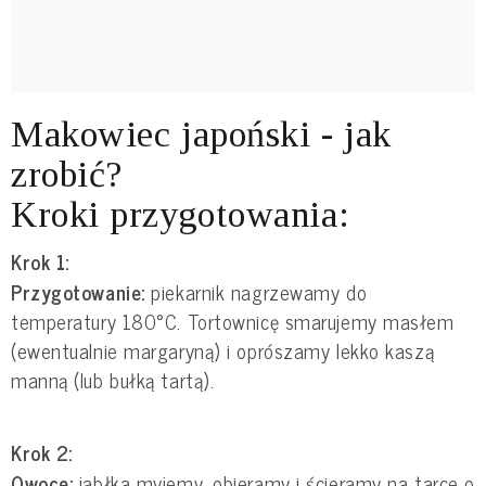
Makowiec japoński - jak
zrobić?
Kroki przygotowania:
Krok 1:
Przygotowanie:
piekarnik nagrzewamy do
temperatury 180°C. Tortownicę smarujemy masłem
(ewentualnie margaryną) i oprószamy lekko kaszą
manną (lub bułką tartą).
Krok 2:
Owoce:
jabłka myjemy, obieramy i ścieramy na tarce o