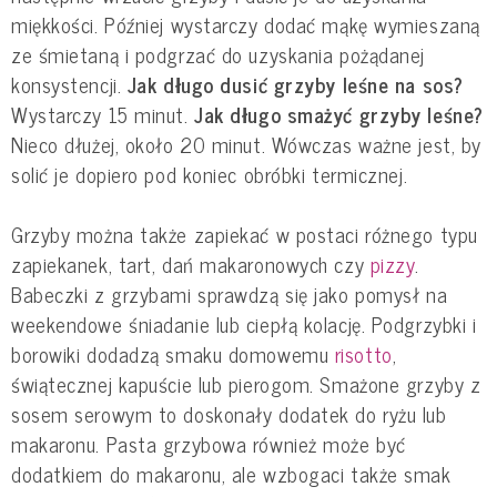
miękkości. Później wystarczy dodać mąkę wymieszaną
ze śmietaną i podgrzać do uzyskania pożądanej
konsystencji.
Jak długo dusić grzyby leśne na sos?
Wystarczy 15 minut.
Jak długo smażyć grzyby leśne?
Nieco dłużej, około 20 minut. Wówczas ważne jest, by
solić je dopiero pod koniec obróbki termicznej.
Grzyby można także zapiekać w postaci różnego typu
zapiekanek, tart, dań makaronowych czy
pizzy
.
Babeczki z grzybami sprawdzą się jako pomysł na
weekendowe śniadanie lub ciepłą kolację. Podgrzybki i
borowiki dodadzą smaku domowemu
risotto
,
świątecznej kapuście lub pierogom. Smażone grzyby z
sosem serowym to doskonały dodatek do ryżu lub
makaronu. Pasta grzybowa również może być
dodatkiem do makaronu, ale wzbogaci także smak