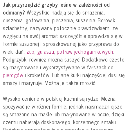
Jak przyrządzić grzyby leśne w zależności od
odmiany?
Wszystkie nadają się do smażenia,
duszenia, gotowania, pieczenia, suszenia. Borowik
szlachetny, nazywany potocznie prawdziwkiem, ze
względu na swój aromat szczególnie sprawdza się w
formie suszonej i sproszkowanej jako przyprawa do
wielu dań:
zup
,
gulaszu
,
potraw jednogarnkowych
.
Podgrzybki również można suszyć. Dodatkowo często
są marynowane i wykorzystywane w farszach do
pierogów
i krokietów. Lubiane kurki najczęściej dusi się,
smaży i marynuje. Można je także mrozić.
Wysoko cenione w polskiej kuchni są rydze. Można
spożywać je w różnej formie, jednak najsmaczniejsze
są smażone na maśle lub marynowane w occie, dzięki
czemu nabierają doskonałego, korzennego smaku.
Podobnie przygotowuje się smardze o łagodnym