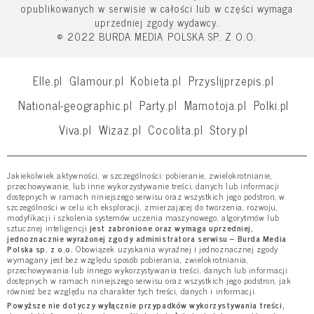
opublikowanych w serwisie w całości lub w części wymaga
uprzedniej zgody wydawcy.
© 2022 BURDA MEDIA POLSKA SP. Z O.O.
Elle.pl
Glamour.pl
Kobieta.pl
Przyslijprzepis.pl
National-geographic.pl
Party.pl
Mamotoja.pl
Polki.pl
Viva.pl
Wizaz.pl
Cocolita.pl
Story.pl
Jakiekolwiek aktywności, w szczególności: pobieranie, zwielokrotnianie,
przechowywanie, lub inne wykorzystywanie treści, danych lub informacji
dostępnych w ramach niniejszego serwisu oraz wszystkich jego podstron, w
szczególności w celu ich eksploracji, zmierzającej do tworzenia, rozwoju,
modyfikacji i szkolenia systemów uczenia maszynowego, algorytmów lub
sztucznej inteligencji
jest zabronione oraz wymaga uprzedniej,
jednoznacznie wyrażonej zgody administratora serwisu – Burda Media
Polska sp. z o.o.
Obowiązek uzyskania wyraźnej i jednoznacznej zgody
wymagany jest bez względu sposób pobierania, zwielokrotniania,
przechowywania lub innego wykorzystywania treści, danych lub informacji
dostępnych w ramach niniejszego serwisu oraz wszystkich jego podstron, jak
również bez względu na charakter tych treści, danych i informacji.
Powyższe nie dotyczy wyłącznie przypadków wykorzystywania treści,