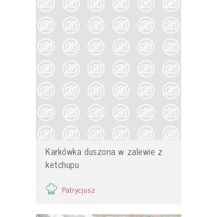
Karkówka duszona w zalewie z
ketchupu
Patrycjusz