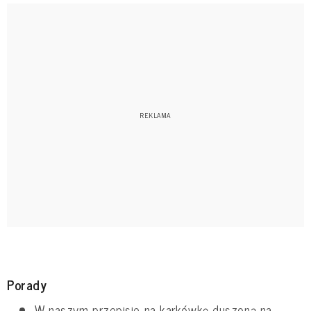
Porady
W naszym przepisie na karkówkę duszoną na