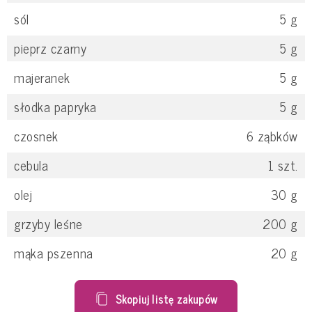
sól
5
g
pieprz czarny
5
g
majeranek
5
g
słodka papryka
5
g
czosnek
6
ząbków
cebula
1
szt.
olej
30
g
grzyby leśne
200
g
mąka pszenna
20
g
Skopiuj listę zakupów