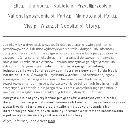
Elle.pl
Glamour.pl
Kobieta.pl
Przyslijprzepis.pl
National-geographic.pl
Party.pl
Mamotoja.pl
Polki.pl
Viva.pl
Wizaz.pl
Cocolita.pl
Story.pl
Jakiekolwiek aktywności, w szczególności: pobieranie, zwielokrotnianie,
przechowywanie, lub inne wykorzystywanie treści, danych lub informacji
dostępnych w ramach niniejszego serwisu oraz wszystkich jego podstron, w
szczególności w celu ich eksploracji, zmierzającej do tworzenia, rozwoju,
modyfikacji i szkolenia systemów uczenia maszynowego, algorytmów lub
sztucznej inteligencji
jest zabronione oraz wymaga uprzedniej,
jednoznacznie wyrażonej zgody administratora serwisu – Burda Media
Polska sp. z o.o.
Obowiązek uzyskania wyraźnej i jednoznacznej zgody
wymagany jest bez względu sposób pobierania, zwielokrotniania,
przechowywania lub innego wykorzystywania treści, danych lub informacji
dostępnych w ramach niniejszego serwisu oraz wszystkich jego podstron, jak
również bez względu na charakter tych treści, danych i informacji.
Powyższe nie dotyczy wyłącznie przypadków wykorzystywania treści,
danych i informacji w celu umożliwienia i ułatwienia ich wyszukiwania przez
wyszukiwarki internetowe oraz umożliwienia pozycjonowania stron
internetowych zawierających serwisy internetowe w ramach indeksowania
wyników wyszukiwania wyszukiwarek internetowych
Więcej informacji znajdziesz
tutaj
.