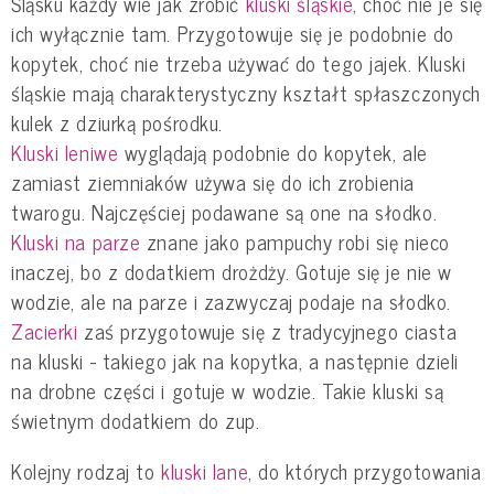
Śląsku każdy wie jak zrobić
kluski śląskie
, choć nie je się
ich wyłącznie tam. Przygotowuje się je podobnie do
kopytek, choć nie trzeba używać do tego jajek. Kluski
śląskie mają charakterystyczny kształt spłaszczonych
kulek z dziurką pośrodku.
Kluski leniwe
wyglądają podobnie do kopytek, ale
zamiast ziemniaków używa się do ich zrobienia
twarogu. Najczęściej podawane są one na słodko.
Kluski na parze
znane jako pampuchy robi się nieco
inaczej, bo z dodatkiem drożdży. Gotuje się je nie w
wodzie, ale na parze i zazwyczaj podaje na słodko.
Zacierki
zaś przygotowuje się z tradycyjnego ciasta
na kluski - takiego jak na kopytka, a następnie dzieli
na drobne części i gotuje w wodzie. Takie kluski są
świetnym dodatkiem do zup.
Kolejny rodzaj to
kluski lane
, do których przygotowania