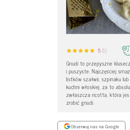
5
(1)
Gnudi to przepyszne kluseczk
i puszyste. Najczęściej sma
listków szałwii, szpinaku lub
kuchni włoskiej, za to absol
zwłaszcza ricotta, która jes
zrobić gnudi.
Obserwuj nas na Google