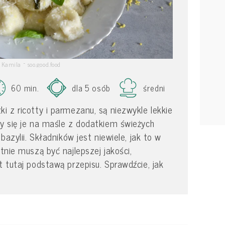
Kamila ~ soo.good.food
60 min.
dla 5 osób
średni
i z ricotty i parmezanu, są niezwykle lekkie
ży się je na maśle z dodatkiem świeżych
 bazylii. Składników jest niewiele, jak to w
utnie muszą być najlepszej jakości,
t tutaj podstawą przepisu. Sprawdźcie, jak