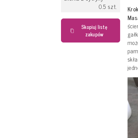
0.5
szt.
Krok
Mas
ście
Skopiuj listę
gałk
zakupów
może
par
skła
jedn