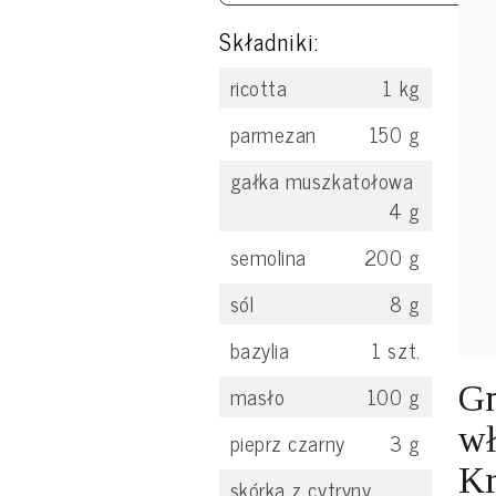
Składniki:
ricotta
1
kg
parmezan
150
g
gałka muszkatołowa
4
g
semolina
200
g
sól
8
g
bazylia
1
szt.
Gn
masło
100
g
wł
pieprz czarny
3
g
Kr
skórka z cytryny