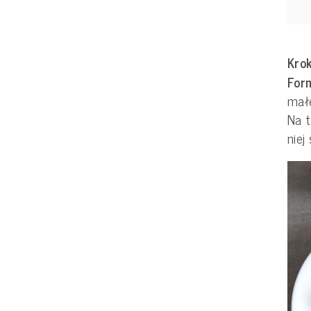
Krok
For
małe
Na 
niej