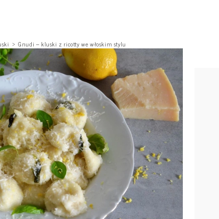
uski
Gnudi – kluski z ricotty we włoskim stylu