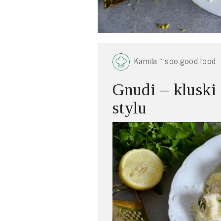
Kamila ~ soo.good.food
Gnudi – kluski
stylu