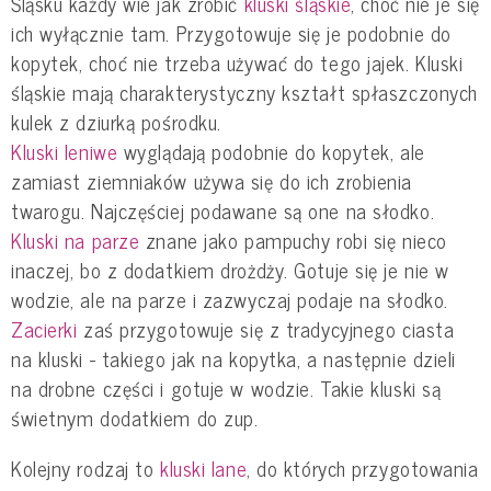
Śląsku każdy wie jak zrobić
kluski śląskie
, choć nie je się
ich wyłącznie tam. Przygotowuje się je podobnie do
kopytek, choć nie trzeba używać do tego jajek. Kluski
śląskie mają charakterystyczny kształt spłaszczonych
kulek z dziurką pośrodku.
Kluski leniwe
wyglądają podobnie do kopytek, ale
zamiast ziemniaków używa się do ich zrobienia
twarogu. Najczęściej podawane są one na słodko.
Kluski na parze
znane jako pampuchy robi się nieco
inaczej, bo z dodatkiem drożdży. Gotuje się je nie w
wodzie, ale na parze i zazwyczaj podaje na słodko.
Zacierki
zaś przygotowuje się z tradycyjnego ciasta
na kluski - takiego jak na kopytka, a następnie dzieli
na drobne części i gotuje w wodzie. Takie kluski są
świetnym dodatkiem do zup.
Kolejny rodzaj to
kluski lane
, do których przygotowania