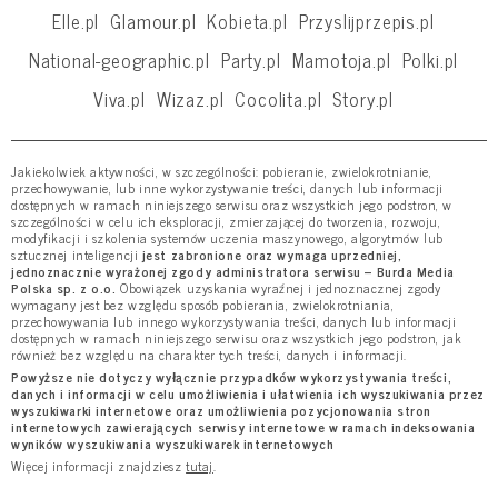
Elle.pl
Glamour.pl
Kobieta.pl
Przyslijprzepis.pl
National-geographic.pl
Party.pl
Mamotoja.pl
Polki.pl
Viva.pl
Wizaz.pl
Cocolita.pl
Story.pl
Jakiekolwiek aktywności, w szczególności: pobieranie, zwielokrotnianie,
przechowywanie, lub inne wykorzystywanie treści, danych lub informacji
dostępnych w ramach niniejszego serwisu oraz wszystkich jego podstron, w
szczególności w celu ich eksploracji, zmierzającej do tworzenia, rozwoju,
modyfikacji i szkolenia systemów uczenia maszynowego, algorytmów lub
sztucznej inteligencji
jest zabronione oraz wymaga uprzedniej,
jednoznacznie wyrażonej zgody administratora serwisu – Burda Media
Polska sp. z o.o.
Obowiązek uzyskania wyraźnej i jednoznacznej zgody
wymagany jest bez względu sposób pobierania, zwielokrotniania,
przechowywania lub innego wykorzystywania treści, danych lub informacji
dostępnych w ramach niniejszego serwisu oraz wszystkich jego podstron, jak
również bez względu na charakter tych treści, danych i informacji.
Powyższe nie dotyczy wyłącznie przypadków wykorzystywania treści,
danych i informacji w celu umożliwienia i ułatwienia ich wyszukiwania przez
wyszukiwarki internetowe oraz umożliwienia pozycjonowania stron
internetowych zawierających serwisy internetowe w ramach indeksowania
wyników wyszukiwania wyszukiwarek internetowych
Więcej informacji znajdziesz
tutaj
.