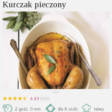
Kurczak pieczony
istock
4.49
(190)
2 godz. 0 min.
dla 8 osób
łatwy