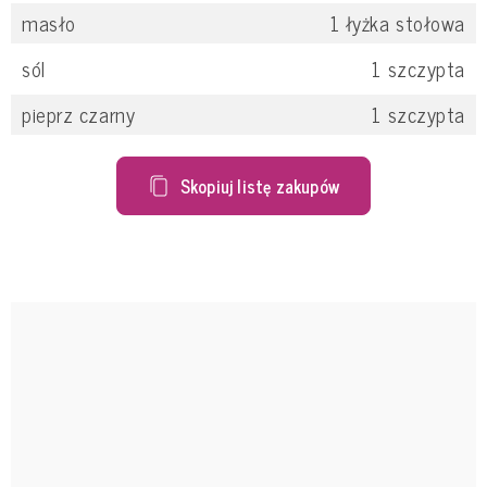
masło
1
łyżka stołowa
sól
1
szczypta
pieprz czarny
1
szczypta
Skopiuj listę zakupów