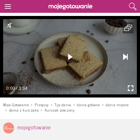
0:00 / 1:04
Moje Gotowanie
Przepisy
Typ dania
dania główne
dania mięsne
dania z kurczaka
Kurczak pieczony
mojegotowanie