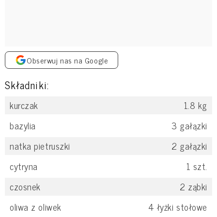
Obserwuj nas na Google
Składniki:
kurczak
1.8
kg
bazylia
3
gałązki
natka pietruszki
2
gałązki
cytryna
1
szt.
czosnek
2
ząbki
oliwa z oliwek
4
łyżki stołowe