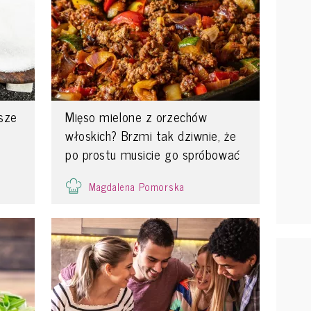
psze
Mięso mielone z orzechów
włoskich? Brzmi tak dziwnie, że
po prostu musicie go spróbować
Magdalena Pomorska