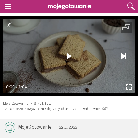
0:00 / 1:04
Moje Gotowanie
Smak i styl
Jak przechowywać rukolę, żeby dłużej zachowała świeżość?
MojeGotowanie
22.11.2022