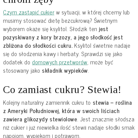
Czym zastąpić cukier
w sytuacji, w której chcemy lub
musimy stosować dietę bezcukrową? Świetnym
wyborem okaże się ksylitol. Słodzik ten
jest
pozyskiwany z kory brzozy, a jego słodkość jest
zbliżona do słodkości cukru.
Ksylitol świetnie nadaje
się do słodzenia kawy i herbaty. Sprawdzi się jako
dodatek do
domowych przetworów
, może być
stosowany jako
składnik wypieków
.
Co zamiast cukru? Stewia!
Kolejny naturalny zamiennik cukru to
stewia – roślina
z Ameryki Południowej, która w swoich liściach
zawiera glikozydy stewiolowe
. Jest znacznie słodsza
niż cukier i już niewielka ilość stewii nadaje słodki smak
napojom, wypiekom i potrawom.