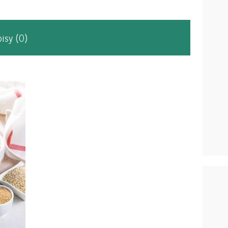
pisy
(0)