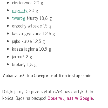
ciecierzyca 20 g
migdały
20 g
twaróg
tłusty 18,8 g
orzechy włoskie 15 g
kasza gryczana 12,6 g
jajko kurze 12,5 g
kasza jaglana 10,5 g
jarmuż 2 g
brokuły 1,8 g
Zobacz też:
top 5 wege profili na instagramie
Dziękujemy, że przeczytałaś/eś nasz artykuł do
końca. Bądź na bieżąco!
Obserwuj nas w Google
.