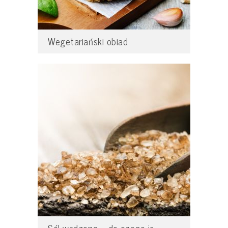
Wegetariański obiad
Sól wędzona – do czego ją