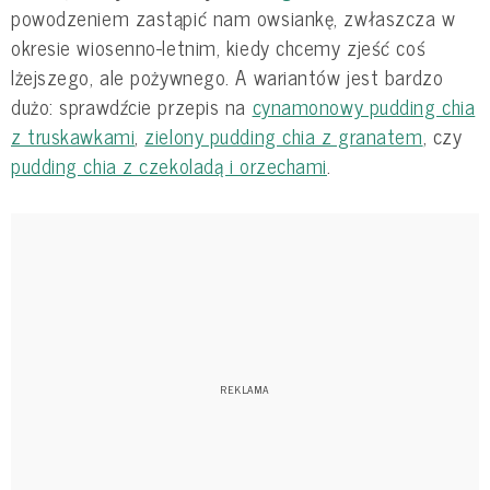
powodzeniem zastąpić nam owsiankę, zwłaszcza w
okresie wiosenno-letnim, kiedy chcemy zjeść coś
lżejszego, ale pożywnego. A wariantów jest bardzo
dużo: sprawdźcie przepis na
cynamonowy pudding chia
z truskawkami
,
zielony pudding chia z granatem
, czy
pudding chia z czekoladą i orzechami
.