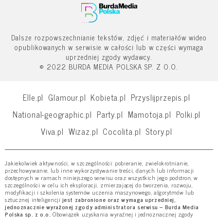
Dalsze rozpowszechnianie tekstów, zdjęć i materiałów wideo
opublikowanych w serwisie w całości lub w części wymaga
uprzedniej zgody wydawcy.
© 2022 BURDA MEDIA POLSKA SP. Z O.O.
Elle.pl
Glamour.pl
Kobieta.pl
Przyslijprzepis.pl
National-geographic.pl
Party.pl
Mamotoja.pl
Polki.pl
Viva.pl
Wizaz.pl
Cocolita.pl
Story.pl
Jakiekolwiek aktywności, w szczególności: pobieranie, zwielokrotnianie,
przechowywanie, lub inne wykorzystywanie treści, danych lub informacji
dostępnych w ramach niniejszego serwisu oraz wszystkich jego podstron, w
szczególności w celu ich eksploracji, zmierzającej do tworzenia, rozwoju,
modyfikacji i szkolenia systemów uczenia maszynowego, algorytmów lub
sztucznej inteligencji
jest zabronione oraz wymaga uprzedniej,
jednoznacznie wyrażonej zgody administratora serwisu – Burda Media
Polska sp. z o.o.
Obowiązek uzyskania wyraźnej i jednoznacznej zgody