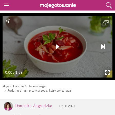
0:00 / 1:39
Moje Gotowanie
Jestem wege
Pudding chia - prosty przepis, który pokochasz!
Dominika Zagrodzka
05.08.2021