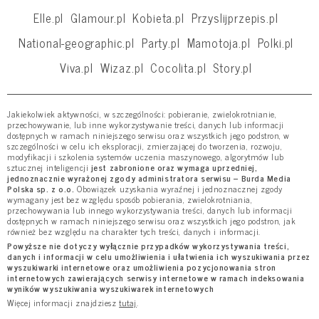
Elle.pl
Glamour.pl
Kobieta.pl
Przyslijprzepis.pl
National-geographic.pl
Party.pl
Mamotoja.pl
Polki.pl
Viva.pl
Wizaz.pl
Cocolita.pl
Story.pl
Jakiekolwiek aktywności, w szczególności: pobieranie, zwielokrotnianie,
przechowywanie, lub inne wykorzystywanie treści, danych lub informacji
dostępnych w ramach niniejszego serwisu oraz wszystkich jego podstron, w
szczególności w celu ich eksploracji, zmierzającej do tworzenia, rozwoju,
modyfikacji i szkolenia systemów uczenia maszynowego, algorytmów lub
sztucznej inteligencji
jest zabronione oraz wymaga uprzedniej,
jednoznacznie wyrażonej zgody administratora serwisu – Burda Media
Polska sp. z o.o.
Obowiązek uzyskania wyraźnej i jednoznacznej zgody
wymagany jest bez względu sposób pobierania, zwielokrotniania,
przechowywania lub innego wykorzystywania treści, danych lub informacji
dostępnych w ramach niniejszego serwisu oraz wszystkich jego podstron, jak
również bez względu na charakter tych treści, danych i informacji.
Powyższe nie dotyczy wyłącznie przypadków wykorzystywania treści,
danych i informacji w celu umożliwienia i ułatwienia ich wyszukiwania przez
wyszukiwarki internetowe oraz umożliwienia pozycjonowania stron
internetowych zawierających serwisy internetowe w ramach indeksowania
wyników wyszukiwania wyszukiwarek internetowych
Więcej informacji znajdziesz
tutaj
.