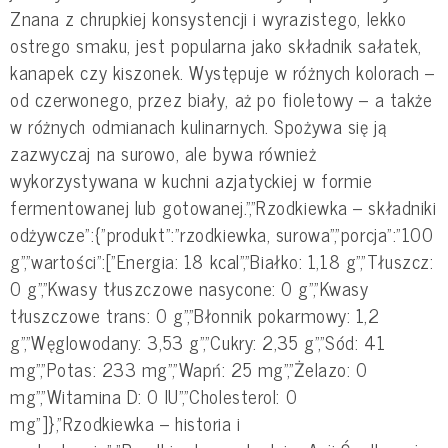
Znana z chrupkiej konsystencji i wyrazistego, lekko
ostrego smaku, jest popularna jako składnik sałatek,
kanapek czy kiszonek. Występuje w różnych kolorach –
od czerwonego, przez biały, aż po fioletowy – a także
w różnych odmianach kulinarnych. Spożywa się ją
zazwyczaj na surowo, ale bywa również
wykorzystywana w kuchni azjatyckiej w formie
fermentowanej lub gotowanej.","Rzodkiewka – składniki
odżywcze":{"produkt":"rzodkiewka, surowa","porcja":"100
g","wartości":["Energia: 18 kcal","Białko: 1,18 g","Tłuszcz:
0 g","Kwasy tłuszczowe nasycone: 0 g","Kwasy
tłuszczowe trans: 0 g","Błonnik pokarmowy: 1,2
g","Węglowodany: 3,53 g","Cukry: 2,35 g","Sód: 41
mg","Potas: 233 mg","Wapń: 25 mg","Żelazo: 0
mg","Witamina D: 0 IU","Cholesterol: 0
mg"]},"Rzodkiewka – historia i