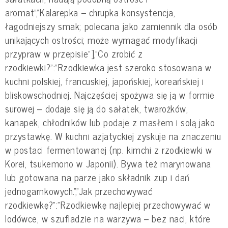
aromat","Kalarepka – chrupka konsystencja,
łagodniejszy smak; polecana jako zamiennik dla osób
unikających ostrości; może wymagać modyfikacji
przypraw w przepisie"],"Co zrobić z
rzodkiewki?":"Rzodkiewka jest szeroko stosowana w
kuchni polskiej, francuskiej, japońskiej, koreańskiej i
bliskowschodniej. Najczęściej spożywa się ją w formie
surowej – dodaje się ją do sałatek, twarożków,
kanapek, chłodników lub podaje z masłem i solą jako
przystawkę. W kuchni azjatyckiej zyskuje na znaczeniu
w postaci fermentowanej (np. kimchi z rzodkiewki w
Korei, tsukemono w Japonii). Bywa też marynowana
lub gotowana na parze jako składnik zup i dań
jednogarnkowych.","Jak przechowywać
rzodkiewkę?":"Rzodkiewkę najlepiej przechowywać w
lodówce, w szufladzie na warzywa – bez naci, które