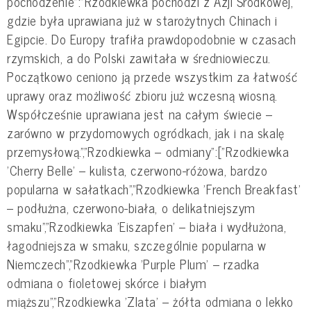
pochodzenie":"Rzodkiewka pochodzi z Azji Środkowej,
gdzie była uprawiana już w starożytnych Chinach i
Egipcie. Do Europy trafiła prawdopodobnie w czasach
rzymskich, a do Polski zawitała w średniowieczu.
Początkowo ceniono ją przede wszystkim za łatwość
uprawy oraz możliwość zbioru już wczesną wiosną.
Współcześnie uprawiana jest na całym świecie –
zarówno w przydomowych ogródkach, jak i na skalę
przemysłową.","Rzodkiewka – odmiany":["Rzodkiewka
'Cherry Belle' – kulista, czerwono-różowa, bardzo
popularna w sałatkach","Rzodkiewka 'French Breakfast'
– podłużna, czerwono-biała, o delikatniejszym
smaku","Rzodkiewka 'Eiszapfen' – biała i wydłużona,
łagodniejsza w smaku, szczególnie popularna w
Niemczech","Rzodkiewka 'Purple Plum' – rzadka
odmiana o fioletowej skórce i białym
miąższu","Rzodkiewka 'Zlata' – żółta odmiana o lekko