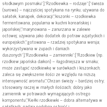
słodkawym posmaku"],"Rzodkiewka – rodzaje":["świeża
(surowa) – najczęściej spotykana na rynku; używana do
sałatek, kanapek, dekoracji","kiszonki – rzodkiewka
fermentowana, popularna w kuchni koreańskiej i
japońskiej","marynowana – zanurzana w zalewie
octowej; używana jako dodatek do potraw azjatyckich i
europejskich","gotowana – rzadziej spotykana wersja;
wykorzystywana w zupach i daniach
duszonych"],"Rzodkiewka – zamienniki":["Rzodkiew (np.
rzodkiew japońska daikon) – łagodniejsza w smaku;
może zastąpić rzodkiewkę w surówkach i kiszonkach;
zaleca się zwiększenie ilości ze względu na niższą
intensywność aromatu","Chrzan świeży – bardziej ostry;
stosowany raczej w małych ilościach; dobry jako
zamiennik w potrawach wymagających ostrego
komponentu","Kiełki rzodkiewki – dobra alternatywa w
sałatkach; nadają podobną ostrość i