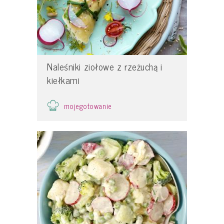
Naleśniki ziołowe z rzeżuchą i
kiełkami
mojegotowanie