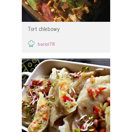
Tort chlebowy
buciol78