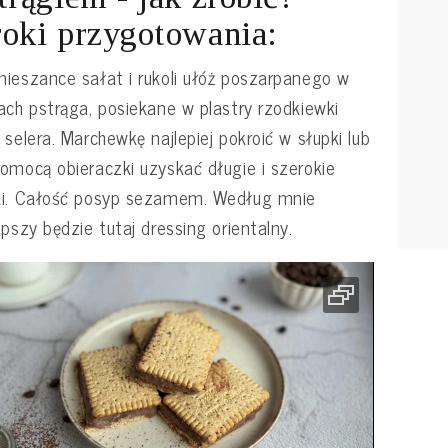
oki przygotowania:
ieszance sałat i rukoli ułóż poszarpanego w
ach pstrąga, posiekane w plastry rzodkiewki
 selera. Marchewkę najlepiej pokroić w słupki lub
omocą obieraczki uzyskać długie i szerokie
ki. Całość posyp sezamem. Według mnie
epszy będzie tutaj dressing orientalny.