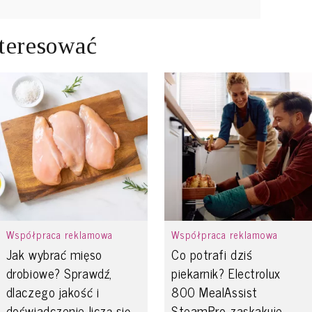
teresować
Współpraca reklamowa
Współpraca reklamowa
Jak wybrać mięso
Co potrafi dziś
drobiowe? Sprawdź,
piekarnik? Electrolux
dlaczego jakość i
800 MealAssist
doświadczenie liczą się
SteamPro zaskakuje