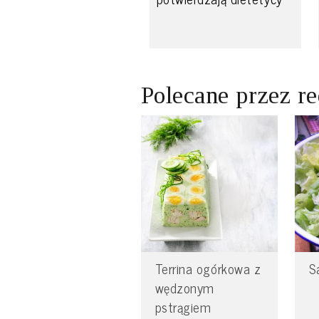
Polecane przez r
Terrina ogórkowa z
S
wędzonym
pstrągiem