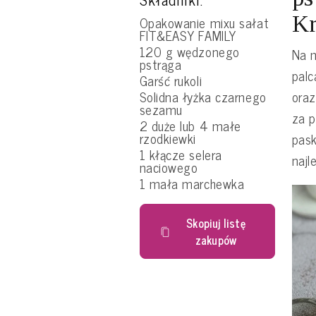
Kr
Opakowanie mixu sałat
FIT&EASY FAMILY
120 g wędzonego
Na m
pstrąga
palc
Garść rukoli
oraz
Solidna łyżka czarnego
sezamu
za p
2 duże lub 4 małe
rzodkiewki
pas
1 kłącze selera
najl
naciowego
1 mała marchewka
Skopiuj listę
zakupów