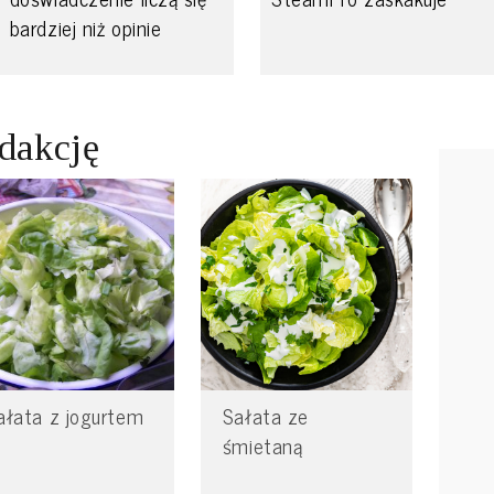
bardziej niż opinie
edakcję
ałata z jogurtem
Sałata ze
śmietaną