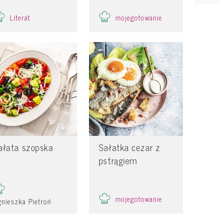
Literat
mojegotowanie
ałata szopska
Sałatka cezar z
pstrągiem
mojegotowanie
nieszka Pietroń