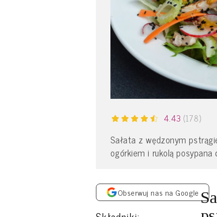
4.43
(178)
Sałata z wędzonym pstrągi
ogórkiem i rukolą posypan
Obserwuj nas na Google
Sa
ps
Składniki: