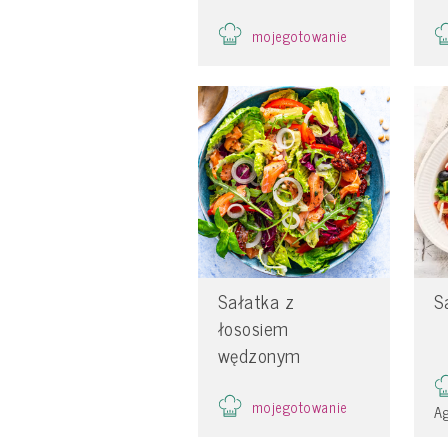
mojegotowanie
Sałatka z
S
łososiem
wędzonym
mojegotowanie
Ag