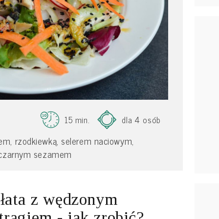
15 min.
dla 4 osób
em, rzodkiewką, selerem naciowym,
a czarnym sezamem
łata z wędzonym
trągiem - jak zrobić?