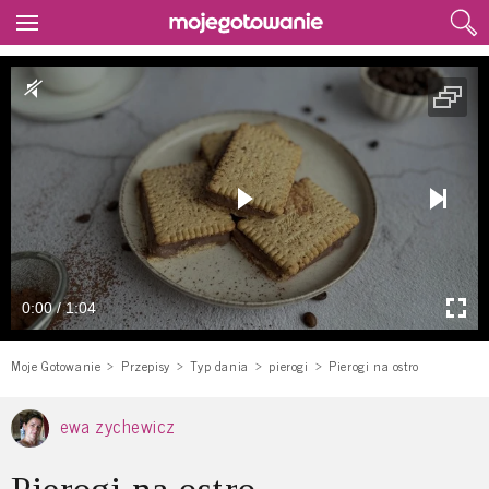
0:00 / 1:04
Moje Gotowanie
Przepisy
Typ dania
pierogi
Pierogi na ostro
ewa zychewicz