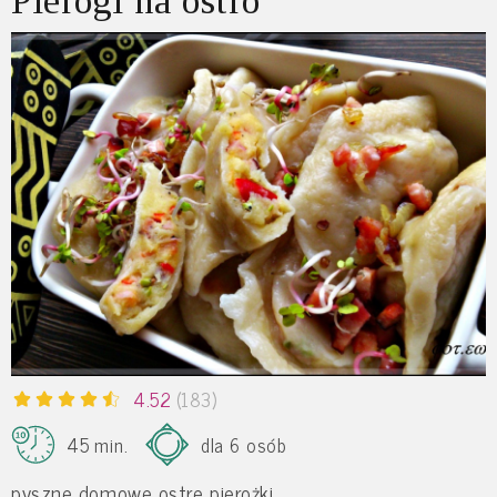
Pierogi na ostro
4.52
(183)
45 min.
dla 6 osób
pyszne domowe ostre pierożki