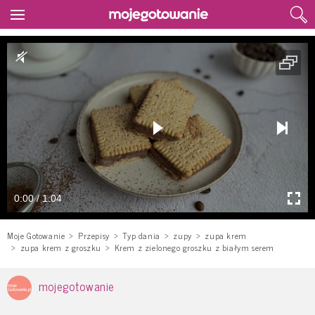
0:00 / 1:04
Moje Gotowanie
Przepisy
Typ dania
zupy
zupa krem
zupa krem z groszku
Krem z zielonego groszku z białym serem
mojegotowanie