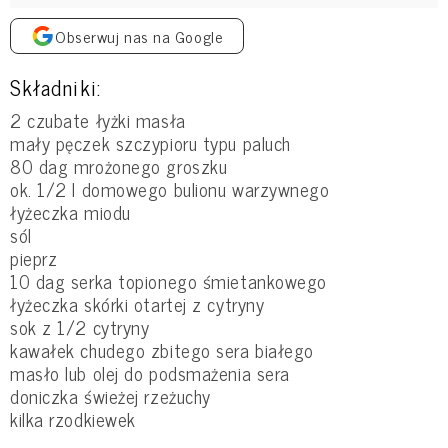
Obserwuj nas na Google
Składniki:
2 czubate łyżki masła
mały pęczek szczypioru typu paluch
80 dag mrożonego groszku
ok. 1/2 l domowego bulionu warzywnego
łyżeczka miodu
sól
pieprz
10 dag serka topionego śmietankowego
łyżeczka skórki otartej z cytryny
sok z 1/2 cytryny
kawałek chudego zbitego sera białego
masło lub olej do podsmażenia sera
doniczka świeżej rzeżuchy
kilka rzodkiewek