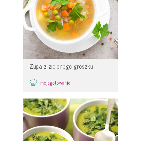
Zupa z zielonego groszku
mojegotowanie