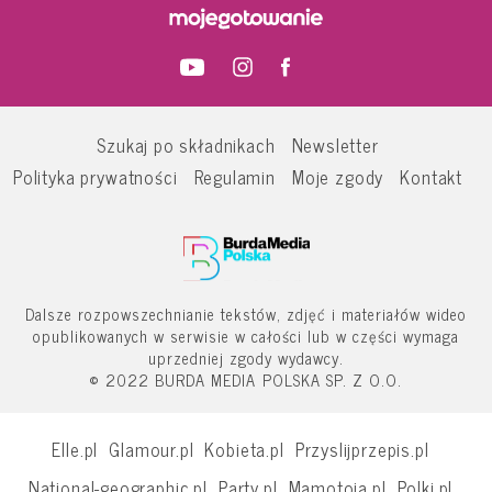
Szukaj po składnikach
Newsletter
Polityka prywatności
Regulamin
Moje zgody
Kontakt
Dalsze rozpowszechnianie tekstów, zdjęć i materiałów wideo
opublikowanych w serwisie w całości lub w części wymaga
uprzedniej zgody wydawcy.
© 2022 BURDA MEDIA POLSKA SP. Z O.O.
Elle.pl
Glamour.pl
Kobieta.pl
Przyslijprzepis.pl
National-geographic.pl
Party.pl
Mamotoja.pl
Polki.pl