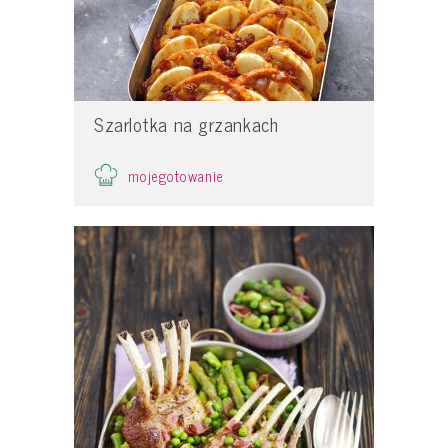
Szarlotka na grzankach
mojegotowanie