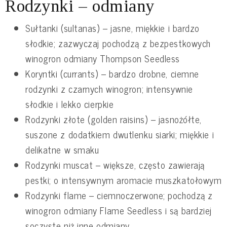
Rodzynki – odmiany
Sułtanki (sultanas) – jasne, miękkie i bardzo
słodkie; zazwyczaj pochodzą z bezpestkowych
winogron odmiany Thompson Seedless
Koryntki (currants) – bardzo drobne, ciemne
rodzynki z czarnych winogron; intensywnie
słodkie i lekko cierpkie
Rodzynki złote (golden raisins) – jasnożółte,
suszone z dodatkiem dwutlenku siarki; miękkie i
delikatne w smaku
Rodzynki muscat – większe, często zawierają
pestki; o intensywnym aromacie muszkatołowym
Rodzynki flame – ciemnoczerwone; pochodzą z
winogron odmiany Flame Seedless i są bardziej
soczyste niż inne odmiany