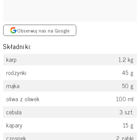
Obserwuj nas na Google
Składniki:
karp
1.2
kg
rodzynki
45
g
mąka
50
g
oliwa z oliwek
100
ml
cebula
3
szt.
kapary
15
g
czosnek
2
ząbki