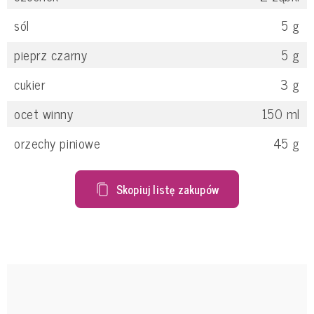
sól
5
g
pieprz czarny
5
g
cukier
3
g
ocet winny
150
ml
orzechy piniowe
45
g
Skopiuj listę zakupów