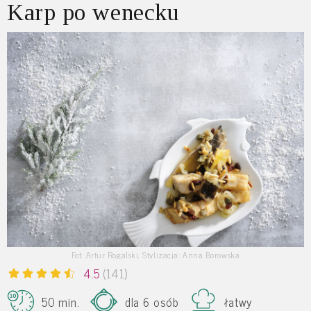
Karp po wenecku
Fot. Artur Rogalski, Stylizacja: Anna Borowska
4.5
(141)
50 min.
dla 6 osób
łatwy