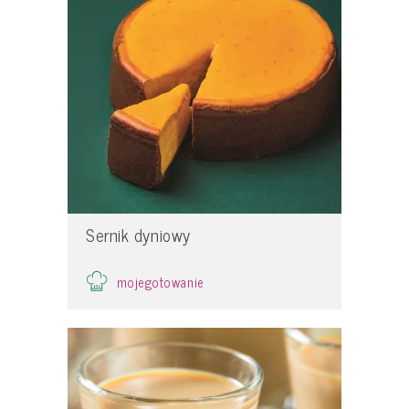
Sernik dyniowy
mojegotowanie