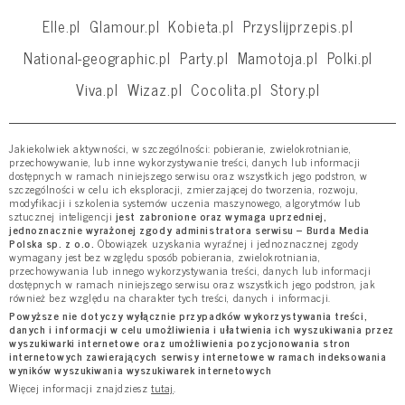
Elle.pl
Glamour.pl
Kobieta.pl
Przyslijprzepis.pl
National-geographic.pl
Party.pl
Mamotoja.pl
Polki.pl
Viva.pl
Wizaz.pl
Cocolita.pl
Story.pl
Jakiekolwiek aktywności, w szczególności: pobieranie, zwielokrotnianie,
przechowywanie, lub inne wykorzystywanie treści, danych lub informacji
dostępnych w ramach niniejszego serwisu oraz wszystkich jego podstron, w
szczególności w celu ich eksploracji, zmierzającej do tworzenia, rozwoju,
modyfikacji i szkolenia systemów uczenia maszynowego, algorytmów lub
sztucznej inteligencji
jest zabronione oraz wymaga uprzedniej,
jednoznacznie wyrażonej zgody administratora serwisu – Burda Media
Polska sp. z o.o.
Obowiązek uzyskania wyraźnej i jednoznacznej zgody
wymagany jest bez względu sposób pobierania, zwielokrotniania,
przechowywania lub innego wykorzystywania treści, danych lub informacji
dostępnych w ramach niniejszego serwisu oraz wszystkich jego podstron, jak
również bez względu na charakter tych treści, danych i informacji.
Powyższe nie dotyczy wyłącznie przypadków wykorzystywania treści,
danych i informacji w celu umożliwienia i ułatwienia ich wyszukiwania przez
wyszukiwarki internetowe oraz umożliwienia pozycjonowania stron
internetowych zawierających serwisy internetowe w ramach indeksowania
wyników wyszukiwania wyszukiwarek internetowych
Więcej informacji znajdziesz
tutaj
.