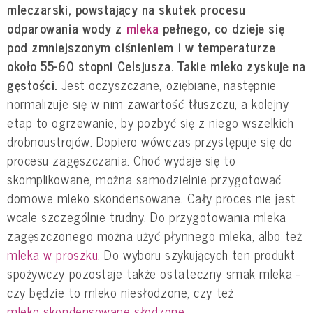
mleczarski, powstający na skutek procesu
odparowania wody z
mleka
pełnego, co dzieje się
pod zmniejszonym ciśnieniem i w temperaturze
około 55-60 stopni Celsjusza. Takie mleko zyskuje na
gęstości.
Jest oczyszczane, oziębiane, następnie
normalizuje się w nim zawartość tłuszczu, a kolejny
etap to ogrzewanie, by pozbyć się z niego wszelkich
drobnoustrojów. Dopiero wówczas przystępuje się do
procesu zagęszczania. Choć wydaje się to
skomplikowane, można samodzielnie przygotować
domowe mleko skondensowane. Cały proces nie jest
wcale szczególnie trudny. Do przygotowania mleka
zagęszczonego można użyć płynnego mleka, albo też
mleka w proszku
. Do wyboru szykujących ten produkt
spożywczy pozostaje także ostateczny smak mleka -
czy będzie to mleko niesłodzone, czy też
mleko skondensowane słodzone
.