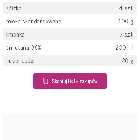
żółtko
4
szt.
mleko skondensowane
400
g
limonka
7
szt.
śmietana 36%
200
ml
cukier puder
20
g
Skopiuj listę zakupów