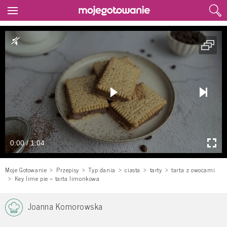
0:00 / 1:04
Moje Gotowanie
Przepisy
Typ dania
ciasta
tarty
tarta z owocami
Key lime pie – tarta limonkowa
Joanna Komorowska