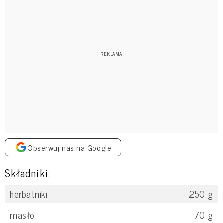
Obserwuj nas na Google
Składniki:
herbatniki
250
g
masło
70
g