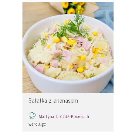
Sałatka z ananasem
Martyna Dróżdż-Kocełuch
wero.ugc