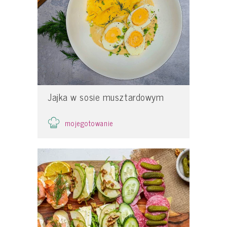
Jajka w sosie musztardowym
mojegotowanie