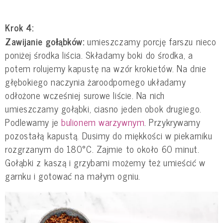
Krok 4:
Zawijanie gołąbków:
umieszczamy porcję farszu nieco
poniżej środka liścia. Składamy boki do środka, a
potem rolujemy kapustę na wzór krokietów. Na dnie
głębokiego naczynia żaroodpornego układamy
odłożone wcześniej surowe liście. Na nich
umieszczamy gołąbki, ciasno jeden obok drugiego.
Podlewamy je
bulionem warzywnym
. Przykrywamy
pozostałą kapustą. Dusimy do miękkości w piekarniku
rozgrzanym do 180°C. Zajmie to około 60 minut.
Gołąbki z kaszą i grzybami możemy też umieścić w
garnku i gotować na małym ogniu.