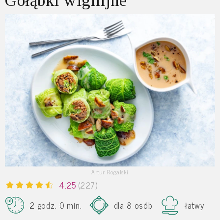
Gołąbki wigilijne
Artur Rogalski
4.25
(227)
2 godz. 0 min.
dla 8 osób
łatwy