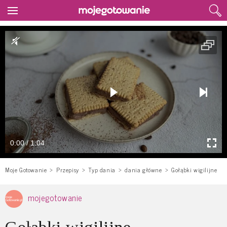
0:00 / 1:04
Moje Gotowanie
Przepisy
Typ dania
dania główne
Gołąbki wigilijne
mojegotowanie