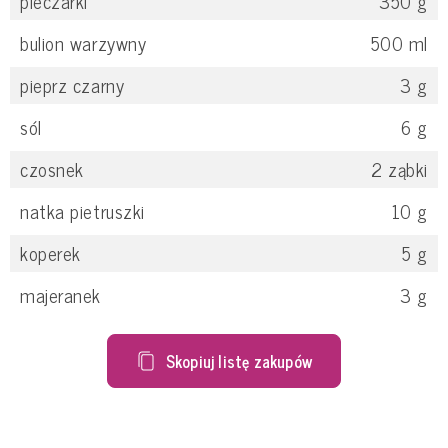
pieczarki
350
g
bulion warzywny
500
ml
pieprz czarny
3
g
sól
6
g
czosnek
2
ząbki
natka pietruszki
10
g
koperek
5
g
majeranek
3
g
Skopiuj listę zakupów