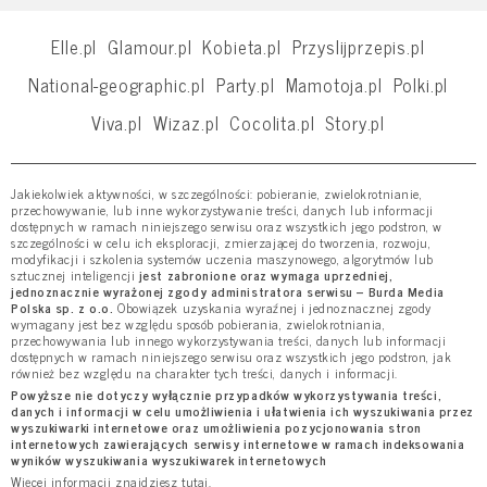
Elle.pl
Glamour.pl
Kobieta.pl
Przyslijprzepis.pl
National-geographic.pl
Party.pl
Mamotoja.pl
Polki.pl
Viva.pl
Wizaz.pl
Cocolita.pl
Story.pl
Jakiekolwiek aktywności, w szczególności: pobieranie, zwielokrotnianie,
przechowywanie, lub inne wykorzystywanie treści, danych lub informacji
dostępnych w ramach niniejszego serwisu oraz wszystkich jego podstron, w
szczególności w celu ich eksploracji, zmierzającej do tworzenia, rozwoju,
modyfikacji i szkolenia systemów uczenia maszynowego, algorytmów lub
sztucznej inteligencji
jest zabronione oraz wymaga uprzedniej,
jednoznacznie wyrażonej zgody administratora serwisu – Burda Media
Polska sp. z o.o.
Obowiązek uzyskania wyraźnej i jednoznacznej zgody
wymagany jest bez względu sposób pobierania, zwielokrotniania,
przechowywania lub innego wykorzystywania treści, danych lub informacji
dostępnych w ramach niniejszego serwisu oraz wszystkich jego podstron, jak
również bez względu na charakter tych treści, danych i informacji.
Powyższe nie dotyczy wyłącznie przypadków wykorzystywania treści,
danych i informacji w celu umożliwienia i ułatwienia ich wyszukiwania przez
wyszukiwarki internetowe oraz umożliwienia pozycjonowania stron
internetowych zawierających serwisy internetowe w ramach indeksowania
wyników wyszukiwania wyszukiwarek internetowych
Więcej informacji znajdziesz
tutaj
.