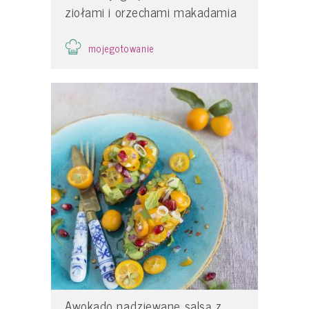
ziołami i orzechami makadamia
mojegotowanie
Awokado nadziewane salsą z