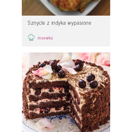
Sznycle z indyka wypasione
msewka