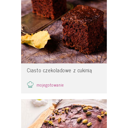
Ciasto czekoladowe z cukinią
mojegotowanie