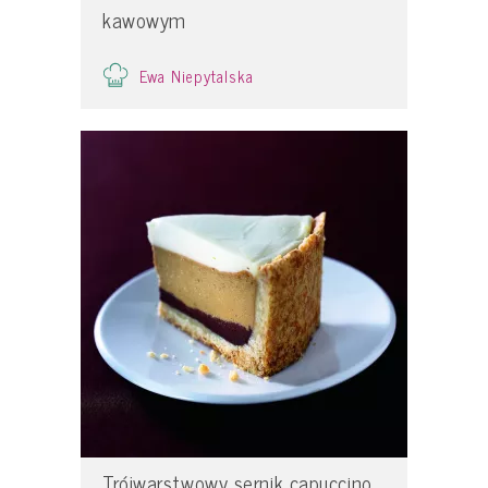
kawowym
Ewa Niepytalska
Trójwarstwowy sernik capuccino