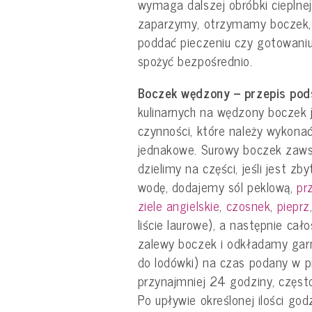
wymaga dalszej obróbki cieplnej
zaparzymy, otrzymamy boczek, 
poddać pieczeniu czy gotowaniu
spożyć bezpośrednio.
Boczek wędzony – przepis po
kulinarnych na wędzony boczek
czynności, które należy wykonać
jednakowe. Surowy boczek zaw
dzielimy na części, jeśli jest z
wodę, dodajemy sól peklową,
pr
ziele angielskie
,
czosnek
,
pieprz
liście laurowe), a następnie c
zalewy boczek i odkładamy garn
do lodówki) na czas podany w p
przynajmniej 24 godziny, często
Po upływie określonej ilości g