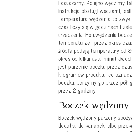
i osuszamy. Kolejno wędzimy tak
instrukcja obsługi wędzarni, jeśl
Temperatura wędzenia to zwykle
czas liczy się w godzinach i zal
urządzenia. Po uwędzeniu bocze
temperaturze i przez okres czas
źródła podają temperatury od 8
okres od kilkunastu minut dwóc
jest parzenie boczku przez czas
kilogramów produktu, co oznacza
boczku, parzymy go przez pół go
przez 2 godziny.
Boczek wędzony 
Boczek wędzony parzony spoży
dodatku do kanapek, albo przeką