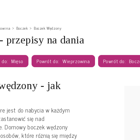
zowina
Boczek
Boczek Wędzony
 przepisy na dania
Mięso
Wieprzowina
Bocz
ędzony - jak
re jest do nabycia w każdym
zastanowić się nad
ie. Domowy boczek wędzony
sobów, które różnią się między