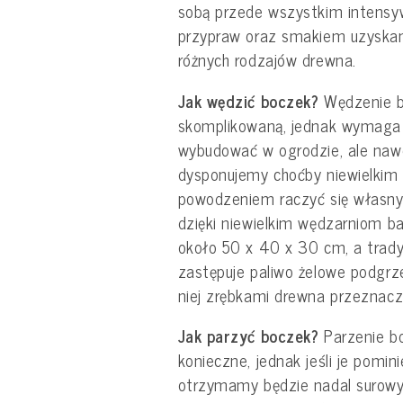
sobą przede wszystkim intensy
przypraw oraz smakiem uzyskan
różnych rodzajów drewna.
Jak wędzić boczek?
Wędzenie bo
skomplikowaną, jednak wymaga 
wybudować w ogrodzie, ale nawe
dysponujemy choćby niewielki
powodzeniem raczyć się własn
dzięki niewielkim wędzarniom b
około 50 x 40 x 30 cm, a trady
zastępuje paliwo żelowe podgrz
niej zrębkami drewna przeznac
Jak parzyć boczek?
Parzenie bo
konieczne, jednak jeśli je pomi
otrzymamy będzie nadal surowy 