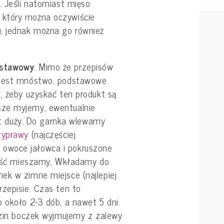
. Jeśli natomiast mięso
który można oczywiście
, jednak można go również
dstawowy
. Mimo że przepisów
 jest mnóstwo, podstawowe
, żeby uzyskać ten produkt są
sze myjemy, ewentualnie
byt duży. Do garnka wlewamy
zyprawy
(najczęściej
, owoce jałowca i pokruszone
ałość mieszamy, Wkładamy do
ek w zimne miejsce (najlepiej
rzepisie. Czas ten to
 około 2-3 dób, a nawet 5 dni.
odzin boczek wyjmujemy z zalewy