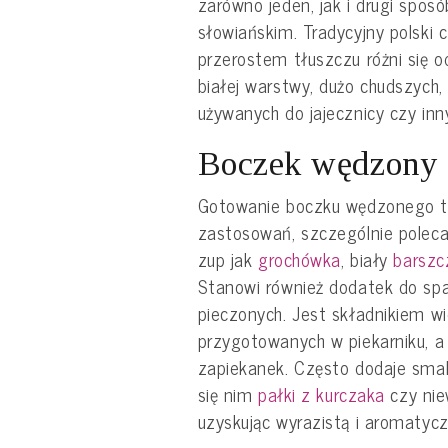
zarówno jeden, jak i drugi spo
słowiańskim. Tradycyjny polski 
przerostem tłuszczu różni się o
białej warstwy, dużo chudszych
używanych do jajecznicy czy in
Boczek wędzony 
Gotowanie boczku wędzonego t
zastosowań, szczególnie poleca
zup jak
grochówka
, biały
barszc
Stanowi również dodatek do sp
pieczonych. Jest składnikiem w
przygotowanych w piekarniku, a
zapiekanek. Często dodaje smak
się nim
pałki z kurczaka
czy niew
uzyskując wyrazistą i aromatyc