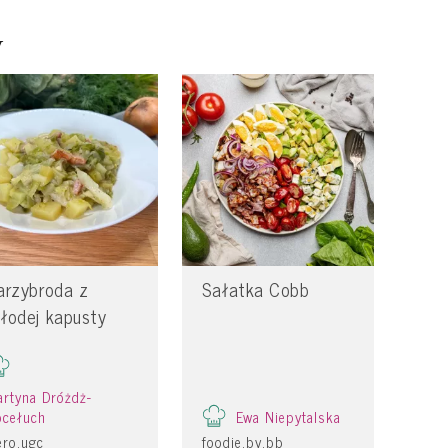
y
arzybroda z
Sałatka Cobb
łodej kapusty
rtyna Dróżdż-
ocełuch
Ewa Niepytalska
ero.ugc
foodie.by.bb