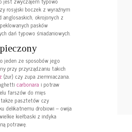
sób jest zwyczajem typowo
czy rosyjski boczek z wyraźnym
d anglosaskich, okrojonych z
, peklowanych pasków
nych dań typowo śniadaniowych.
pieczony
o jeden ze sposobów jego
ny przy przyrządzaniu takich
z
(żur) czy zupa ziemniaczana.
aghetti
carbonara
i potraw
ielu farszów do mięs
 także pasztetów czy
u delikatnemu drobiowi – owija
ielkie kiełbaski z indyka
zną potrawę.