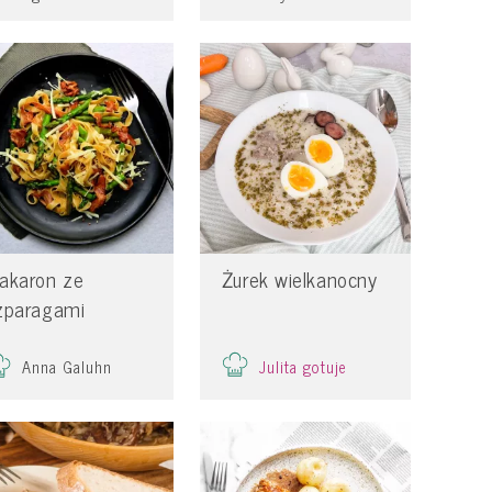
akaron ze
Żurek wielkanocny
zparagami
Julita gotuje
Anna Galuhn