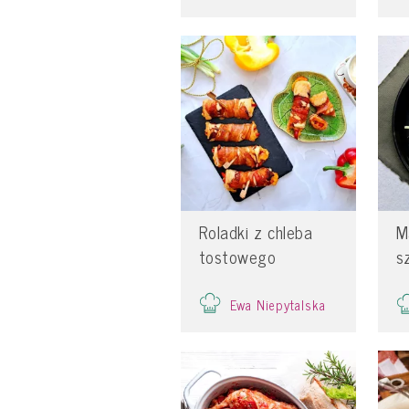
Roladki z chleba
M
tostowego
s
Ewa Niepytalska