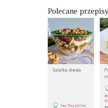
Polecane przepis
Sałatka drwala
P
m
Ma
K
Ewa Niepytalska
w