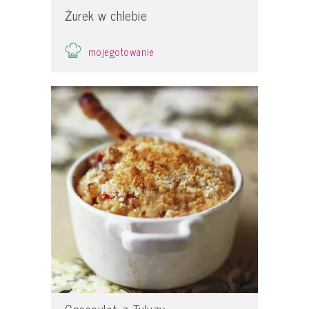
Żurek w chlebie
mojegotowanie
Cassoulet z Tuluzy