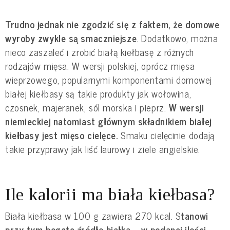
Trudno jednak nie zgodzić się z faktem, że domowe
wyroby zwykle są smaczniejsze
. Dodatkowo, można
nieco zaszaleć i zrobić białą kiełbasę z różnych
rodzajów mięsa. W wersji polskiej, oprócz mięsa
wieprzowego, popularnymi komponentami domowej
białej kiełbasy są takie produkty jak wołowina,
czosnek, majeranek, sól morska i pieprz.
W wersji
niemieckiej natomiast głównym składnikiem białej
kiełbasy jest mięso cielęce.
Smaku cielęcinie dodają
takie przyprawy jak liść laurowy i ziele angielskie.
Ile kalorii ma biała kiełbasa?
Biała kiełbasa w 100 g zawiera 270 kcal. S
tanowi
przy tym bogate źródło białka – w podanej ilości