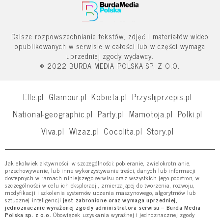
Dalsze rozpowszechnianie tekstów, zdjęć i materiałów wideo
opublikowanych w serwisie w całości lub w części wymaga
uprzedniej zgody wydawcy.
© 2022 BURDA MEDIA POLSKA SP. Z O.O.
Elle.pl
Glamour.pl
Kobieta.pl
Przyslijprzepis.pl
National-geographic.pl
Party.pl
Mamotoja.pl
Polki.pl
Viva.pl
Wizaz.pl
Cocolita.pl
Story.pl
Jakiekolwiek aktywności, w szczególności: pobieranie, zwielokrotnianie,
przechowywanie, lub inne wykorzystywanie treści, danych lub informacji
dostępnych w ramach niniejszego serwisu oraz wszystkich jego podstron, w
szczególności w celu ich eksploracji, zmierzającej do tworzenia, rozwoju,
modyfikacji i szkolenia systemów uczenia maszynowego, algorytmów lub
sztucznej inteligencji
jest zabronione oraz wymaga uprzedniej,
jednoznacznie wyrażonej zgody administratora serwisu – Burda Media
Polska sp. z o.o.
Obowiązek uzyskania wyraźnej i jednoznacznej zgody