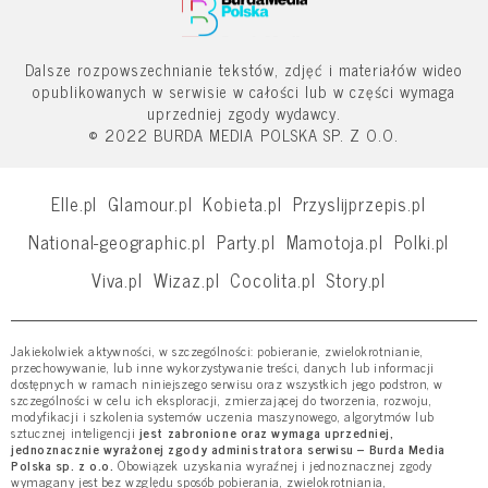
Dalsze rozpowszechnianie tekstów, zdjęć i materiałów wideo
opublikowanych w serwisie w całości lub w części wymaga
uprzedniej zgody wydawcy.
© 2022 BURDA MEDIA POLSKA SP. Z O.O.
Elle.pl
Glamour.pl
Kobieta.pl
Przyslijprzepis.pl
National-geographic.pl
Party.pl
Mamotoja.pl
Polki.pl
Viva.pl
Wizaz.pl
Cocolita.pl
Story.pl
Jakiekolwiek aktywności, w szczególności: pobieranie, zwielokrotnianie,
przechowywanie, lub inne wykorzystywanie treści, danych lub informacji
dostępnych w ramach niniejszego serwisu oraz wszystkich jego podstron, w
szczególności w celu ich eksploracji, zmierzającej do tworzenia, rozwoju,
modyfikacji i szkolenia systemów uczenia maszynowego, algorytmów lub
sztucznej inteligencji
jest zabronione oraz wymaga uprzedniej,
jednoznacznie wyrażonej zgody administratora serwisu – Burda Media
Polska sp. z o.o.
Obowiązek uzyskania wyraźnej i jednoznacznej zgody
wymagany jest bez względu sposób pobierania, zwielokrotniania,