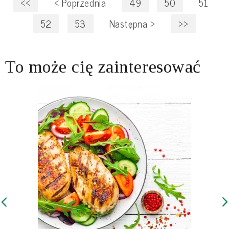
<<
<
Poprzednia
49
50
51
52
53
Następna
>
>>
To może cię zainteresować