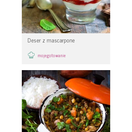
Deser z mascarpone
mojegotowanie