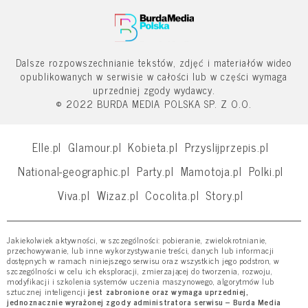
Dalsze rozpowszechnianie tekstów, zdjęć i materiałów wideo
opublikowanych w serwisie w całości lub w części wymaga
uprzedniej zgody wydawcy.
© 2022 BURDA MEDIA POLSKA SP. Z O.O.
Elle.pl
Glamour.pl
Kobieta.pl
Przyslijprzepis.pl
National-geographic.pl
Party.pl
Mamotoja.pl
Polki.pl
Viva.pl
Wizaz.pl
Cocolita.pl
Story.pl
Jakiekolwiek aktywności, w szczególności: pobieranie, zwielokrotnianie,
przechowywanie, lub inne wykorzystywanie treści, danych lub informacji
dostępnych w ramach niniejszego serwisu oraz wszystkich jego podstron, w
szczególności w celu ich eksploracji, zmierzającej do tworzenia, rozwoju,
modyfikacji i szkolenia systemów uczenia maszynowego, algorytmów lub
sztucznej inteligencji
jest zabronione oraz wymaga uprzedniej,
jednoznacznie wyrażonej zgody administratora serwisu – Burda Media