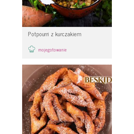
Potpourri z kurczakiem
mojegotowanie