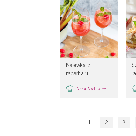
Nalewka z
S
rabarbaru
r
Anna Myśliwiec
1
2
3