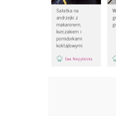
Sałatka na
W
andrzejki z
g
makaronem,
g
kurczakiem i
pomidorkami
koktajlowymi
Ewa Niepytalska