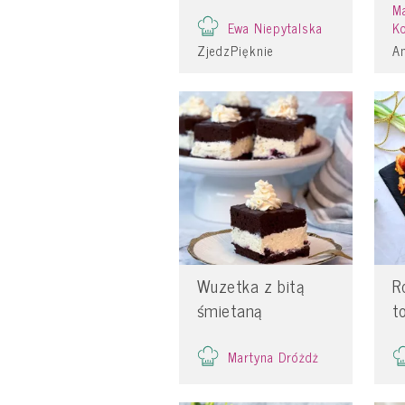
Ma
Ewa Niepytalska
K
ZjedzPięknie
A
Wuzetka z bitą
R
śmietaną
t
Martyna Dróżdż