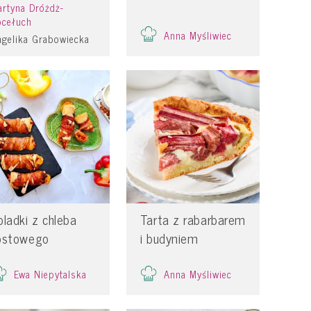
rtyna Dróżdż-
ocełuch
Anna Myśliwiec
ngelika Grabowiecka
oladki z chleba
Tarta z rabarbarem
ostowego
i budyniem
Ewa Niepytalska
Anna Myśliwiec