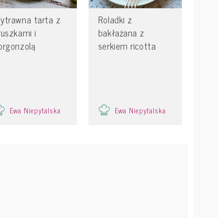
ytrawna tarta z
Roladki z
ruszkami i
bakłażana z
orgonzolą
serkiem ricotta
Ewa Niepytalska
Ewa Niepytalska