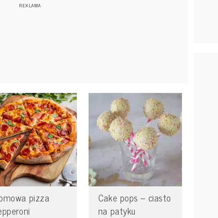
omowa pizza
Cake pops – ciasto
epperoni
na patyku