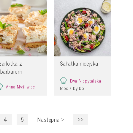
zarlotka z
Sałatka nicejska
abarbarem
Ewa Niepytalska
Anna Myśliwiec
foodie.by.bb
4
5
Następna
>
>>