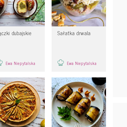
ączki dubajskie
Sałatka drwala
Ewa Niepytalska
Ewa Niepytalska