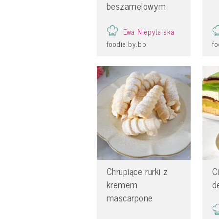
beszamelowym
Ewa Niepytalska
foodie.by.bb
fo
Chrupiące rurki z
C
kremem
d
mascarpone