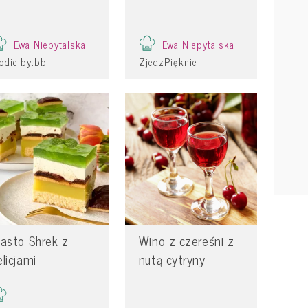
Ewa Niepytalska
Ewa Niepytalska
odie.by.bb
ZjedzPięknie
iasto Shrek z
Wino z czereśni z
elicjami
nutą cytryny