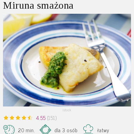
Miruna smażona
istock
4.55
(151)
20 min.
dla 3 osób
łatwy