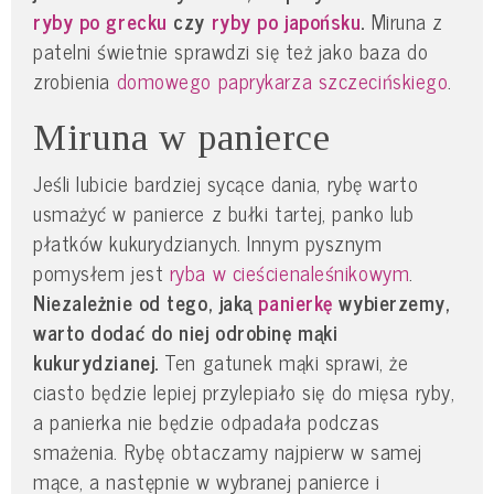
ryby po grecku
czy
ryby po japońsku
.
Miruna z
patelni świetnie sprawdzi się też jako baza do
zrobienia
domowego paprykarza szczecińskiego
.
Miruna w panierce
Jeśli lubicie bardziej sycące dania, rybę warto
usmażyć w panierce z bułki tartej, panko lub
płatków kukurydzianych. Innym pysznym
pomysłem jest
ryba w cieście
naleśnikowym
.
Niezależnie od tego, jaką
panierkę
wybierzemy,
warto dodać do niej odrobinę mąki
kukurydzianej.
Ten gatunek mąki sprawi, że
ciasto będzie lepiej przylepiało się do mięsa ryby,
a panierka nie będzie odpadała podczas
smażenia. Rybę obtaczamy najpierw w samej
mące, a następnie w wybranej panierce i