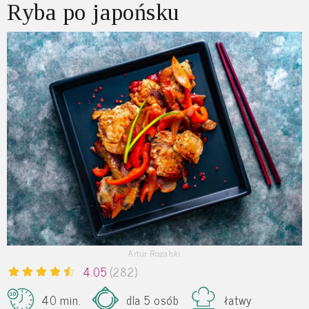
Ryba po japońsku
Artur Rogalski
4.05
(282)
40 min.
dla 5 osób
łatwy