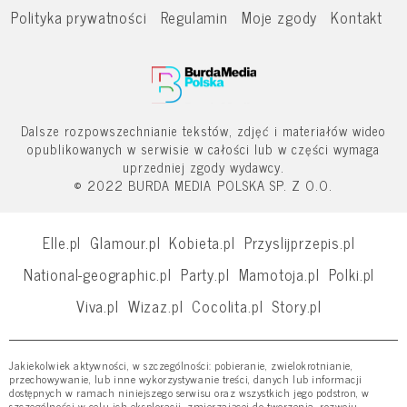
Polityka prywatności
Regulamin
Moje zgody
Kontakt
Dalsze rozpowszechnianie tekstów, zdjęć i materiałów wideo
opublikowanych w serwisie w całości lub w części wymaga
uprzedniej zgody wydawcy.
© 2022 BURDA MEDIA POLSKA SP. Z O.O.
Elle.pl
Glamour.pl
Kobieta.pl
Przyslijprzepis.pl
National-geographic.pl
Party.pl
Mamotoja.pl
Polki.pl
Viva.pl
Wizaz.pl
Cocolita.pl
Story.pl
Jakiekolwiek aktywności, w szczególności: pobieranie, zwielokrotnianie,
przechowywanie, lub inne wykorzystywanie treści, danych lub informacji
dostępnych w ramach niniejszego serwisu oraz wszystkich jego podstron, w
szczególności w celu ich eksploracji, zmierzającej do tworzenia, rozwoju,