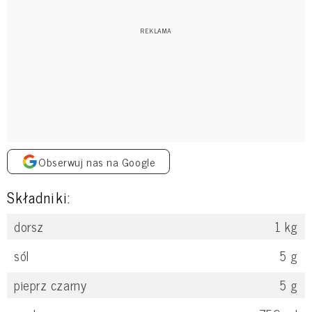
Obserwuj nas na Google
Składniki:
dorsz
1
kg
sól
5
g
pieprz czarny
5
g