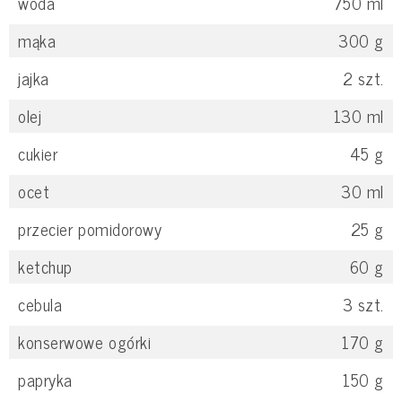
woda
750
ml
mąka
300
g
jajka
2
szt.
olej
130
ml
cukier
45
g
ocet
30
ml
przecier pomidorowy
25
g
ketchup
60
g
cebula
3
szt.
konserwowe ogórki
170
g
papryka
150
g