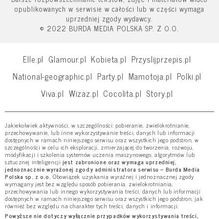
opublikowanych w serwisie w całości lub w części wymaga
uprzedniej zgody wydawcy.
© 2022 BURDA MEDIA POLSKA SP. Z O.O.
Elle.pl
Glamour.pl
Kobieta.pl
Przyslijprzepis.pl
National-geographic.pl
Party.pl
Mamotoja.pl
Polki.pl
Viva.pl
Wizaz.pl
Cocolita.pl
Story.pl
Jakiekolwiek aktywności, w szczególności: pobieranie, zwielokrotnianie,
przechowywanie, lub inne wykorzystywanie treści, danych lub informacji
dostępnych w ramach niniejszego serwisu oraz wszystkich jego podstron, w
szczególności w celu ich eksploracji, zmierzającej do tworzenia, rozwoju,
modyfikacji i szkolenia systemów uczenia maszynowego, algorytmów lub
sztucznej inteligencji
jest zabronione oraz wymaga uprzedniej,
jednoznacznie wyrażonej zgody administratora serwisu – Burda Media
Polska sp. z o.o.
Obowiązek uzyskania wyraźnej i jednoznacznej zgody
wymagany jest bez względu sposób pobierania, zwielokrotniania,
przechowywania lub innego wykorzystywania treści, danych lub informacji
dostępnych w ramach niniejszego serwisu oraz wszystkich jego podstron, jak
również bez względu na charakter tych treści, danych i informacji.
Powyższe nie dotyczy wyłącznie przypadków wykorzystywania treści,