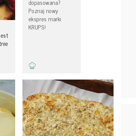
dopasowana?
Poznaj nowy
ekspres marki
KRUPS!
Jest
tnie