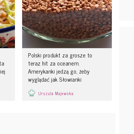
Polski produkt za grosze to
ta
teraz hit za oceanem.
iej
Amerykanki jedzą go, żeby
wyglądać jak Słowianki
Urszula Majewska