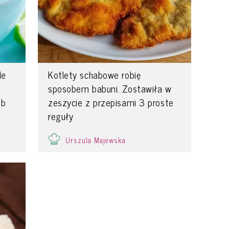
le
Kotlety schabowe robię
sposobem babuni. Zostawiła w
eb
zeszycie z przepisami 3 proste
reguły
Urszula Majewska