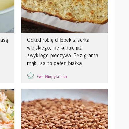
masą
Odkąd robię chlebek z serka
wiejskiego, nie kupuję już
zwykłego pieczywa. Bez grama
mąki, za to pełen białka
Ewa Niepytalska