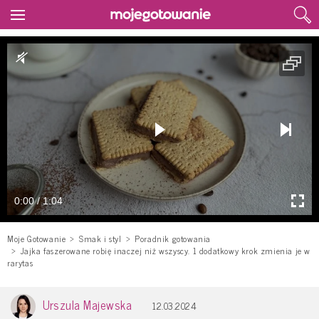
0:00 / 1:04
Moje Gotowanie
Smak i styl
Poradnik gotowania
Jajka faszerowane robię inaczej niż wszyscy. 1 dodatkowy krok zmienia je w
rarytas
Urszula Majewska
12.03.2024