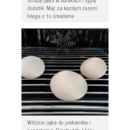
Smażę jajka w burakach i sypię
dodatki. Mąż za każdym razem
błaga o to śniadanie
Włóżcie jajka do piekarnika i