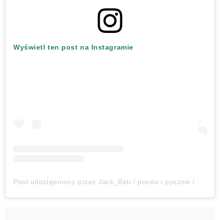
Wyświetl ten post na Instagramie
Post udostępniony przez Jack_Beti / prosto i pysznie / video przepisy (@jack_beti_gotuj_z_nami)