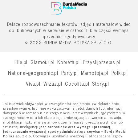
Dalsze rozpowszechnianie tekstów, zdjęć i materiałów wideo
opublikowanych w serwisie w całości lub w części wymaga
uprzedniej zgody wydawcy.
© 2022 BURDA MEDIA POLSKA SP. Z O.O.
Elle.pl
Glamour.pl
Kobieta.pl
Przyslijprzepis.pl
National-geographic.pl
Party.pl
Mamotoja.pl
Polki.pl
Viva.pl
Wizaz.pl
Cocolita.pl
Story.pl
Jakiekolwiek aktywności, w szczególności: pobieranie, zwielokrotnianie,
przechowywanie, lub inne wykorzystywanie treści, danych lub informacji
dostępnych w ramach niniejszego serwisu oraz wszystkich jego podstron, w
szczególności w celu ich eksploracji, zmierzającej do tworzenia, rozwoju,
modyfikacji i szkolenia systemów uczenia maszynowego, algorytmów lub
sztucznej inteligencji
jest zabronione oraz wymaga uprzedniej,
jednoznacznie wyrażonej zgody administratora serwisu – Burda Media
Polska sp. z o.o.
Obowiązek uzyskania wyraźnej i jednoznacznej zgody