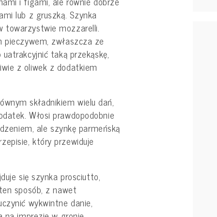
ami i figami, ale równie dobrze
ami lub z gruszką. Szynka
 towarzystwie mozzarelli.
ym pieczywem, zwłaszcza ze
uatrakcyjnić taką przekąskę,
wie z oliwek z dodatkiem
ównym składnikiem wielu dań,
odatek. Włosi prawdopodobnie
erdzeniem, ale szynkę parmeńską
episie, który przewiduje
duje się szynka prosciutto,
 ten sposób, z nawet
uczynić wykwintne danie,
a na imprezie w gronie