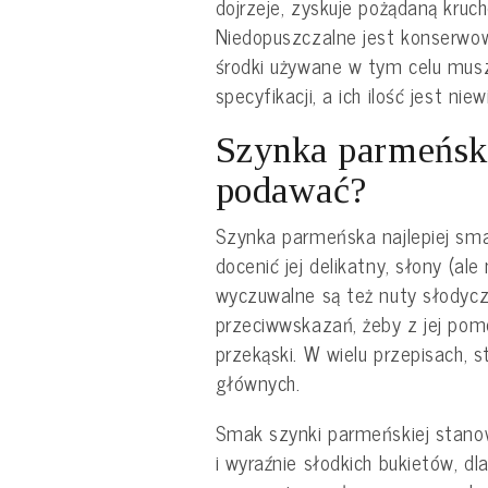
dojrzeje, zyskuje pożądaną kruch
Niedopuszczalne jest konserwo
środki używane w tym celu mus
specyfikacji, a ich ilość jest niew
Szynka parmeńsk
podawać?
Szynka parmeńska najlepiej sma
docenić jej delikatny, słony (al
wyczuwalne są też nuty słodycz
przeciwwskazań, żeby z jej pom
przekąski. W wielu przepisach, s
głównych.
Smak szynki parmeńskiej stano
i wyraźnie słodkich bukietów, d