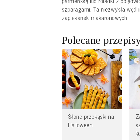
parmeńską lub roladki z polędw
szparagami. Ta niezwykła wędlin
zapiekanek makaronowych.
Polecane przepis
Słone przekąski na
Z
Halloween
s
k