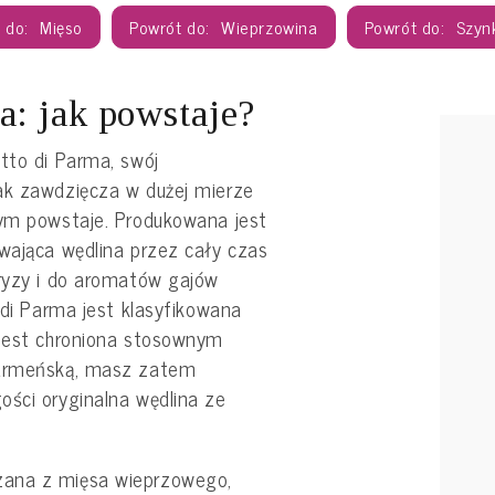
Mięso
Wieprzowina
Szyn
: jak powstaje?
tto di Parma, swój
ak zawdzięcza w dużej mierze
rym powstaje. Produkowana jest
wająca wędlina przez cały czas
bryzy i do aromatów gajów
 di Parma jest klasyfikowana
 jest chroniona stosownym
parmeńską, masz zatem
ości oryginalna wędlina ze
zana z mięsa wieprzowego,