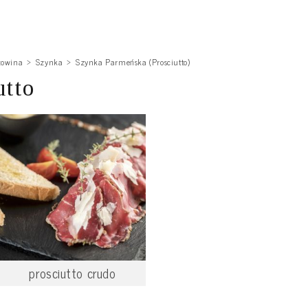
zowina
Szynka
Szynka Parmeńska (Prosciutto)
utto
prosciutto crudo