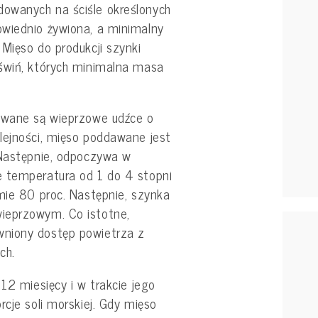
owanych na ściśle określonych
wiednio żywiona, a minimalny
Mięso do produkcji szynki
świń, których minimalna masa
ywane są wieprzowe udźce o
lejności, mięso poddawane jest
 Następnie, odpoczywa w
e temperatura od 1 do 4 stopni
mie 80 proc. Następnie, szynka
ieprzowym. Co istotne,
niony dostęp powietrza z
ych.
12 miesięcy i w trakcie jego
rcje soli morskiej. Gdy mięso