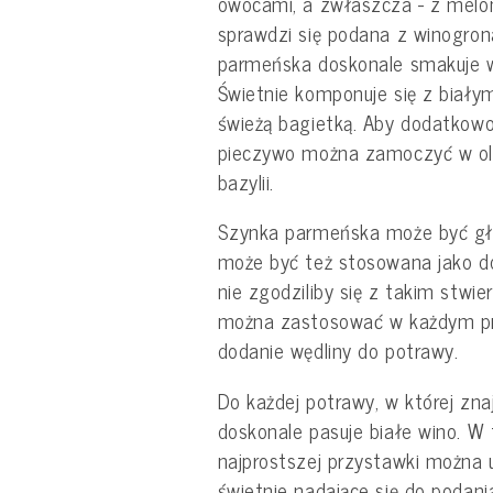
owocami, a zwłaszcza - z melon
sprawdzi się podana z winogron
parmeńska doskonale smakuje w
Świetnie komponuje się z biał
świeżą bagietką. Aby dodatkowo 
pieczywo można zamoczyć w oli
bazylii.
Szynka parmeńska może być gł
może być też stosowana jako d
nie zgodziliby się z takim stwi
można zastosować w każdym prz
dodanie wędliny do potrawy.
Do każdej potrawy, w której znaj
doskonale pasuje białe wino. W
najprostszej przystawki można 
świetnie nadające się do podani