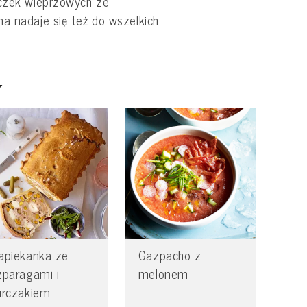
iczek wieprzowych ze
a nadaje się też do wszelkich
y
apiekanka ze
Gazpacho z
zparagami i
melonem
urczakiem