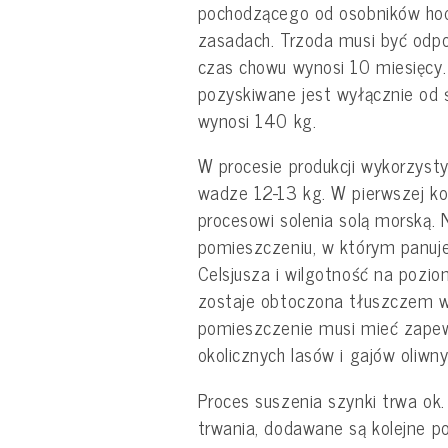
pochodzącego od osobników hod
zasadach. Trzoda musi być odpo
czas chowu wynosi 10 miesięcy. 
pozyskiwane jest wyłącznie od 
wynosi 140 kg.
W procesie produkcji wykorzyst
wadze 12-13 kg. W pierwszej ko
procesowi solenia solą morską.
pomieszczeniu, w którym panuj
Celsjusza i wilgotność na pozio
zostaje obtoczona tłuszczem w
pomieszczenie musi mieć zapew
okolicznych lasów i gajów oliwn
Proces suszenia szynki trwa ok. 
trwania, dodawane są kolejne po