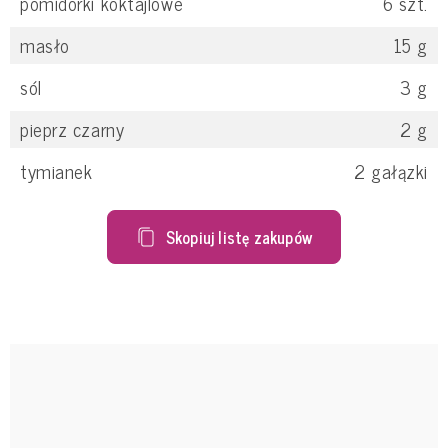
pomidorki koktajlowe
6
szt.
masło
15
g
sól
3
g
pieprz czarny
2
g
tymianek
2
gałązki
Skopiuj listę zakupów