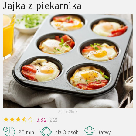
Jajka z piekarnika
Adobe Stock
3.82
(22)
20 min.
dla 3 osób
łatwy