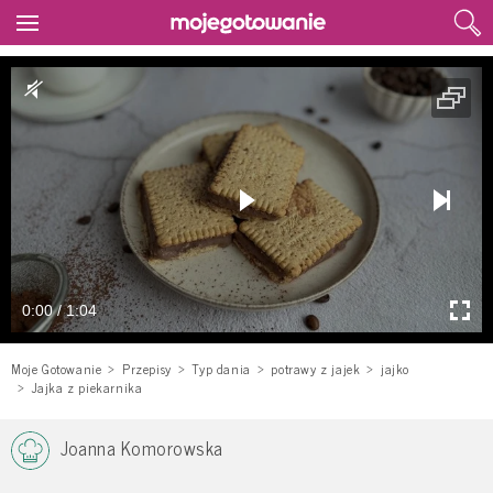
0:00 / 1:04
Moje Gotowanie
Przepisy
Typ dania
potrawy z jajek
jajko
Jajka z piekarnika
Joanna Komorowska