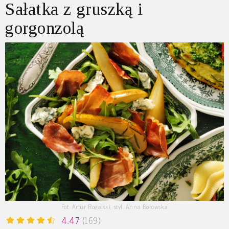
Sałatka z gruszką i
gorgonzolą
Fot. Artur Rogalski, styl. Anna Borowska
4.47
(169)