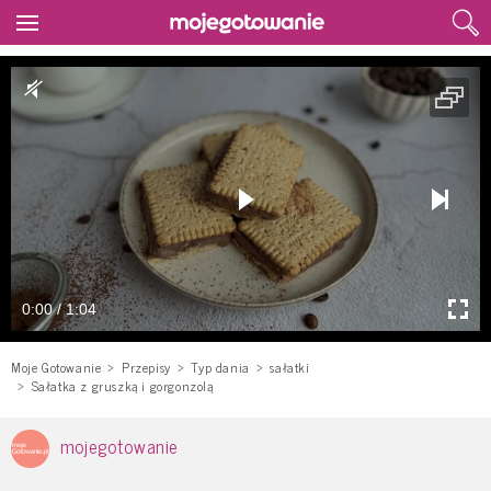
0:00 / 1:04
Moje Gotowanie
Przepisy
Typ dania
sałatki
Sałatka z gruszką i gorgonzolą
mojegotowanie