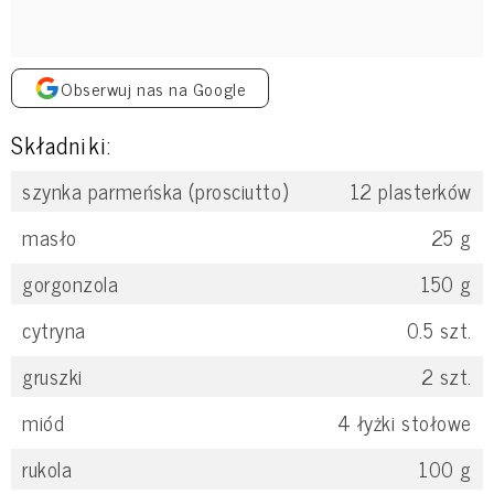
Obserwuj nas na Google
Składniki:
szynka parmeńska (prosciutto)
12
plasterków
masło
25
g
gorgonzola
150
g
cytryna
0.5
szt.
gruszki
2
szt.
miód
4
łyżki stołowe
rukola
100
g