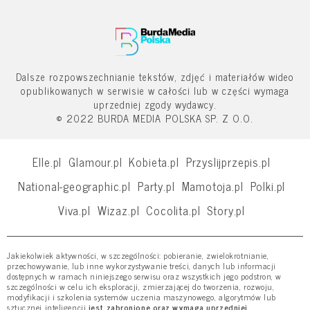
Dalsze rozpowszechnianie tekstów, zdjęć i materiałów wideo
opublikowanych w serwisie w całości lub w części wymaga
uprzedniej zgody wydawcy.
© 2022 BURDA MEDIA POLSKA SP. Z O.O.
Elle.pl
Glamour.pl
Kobieta.pl
Przyslijprzepis.pl
National-geographic.pl
Party.pl
Mamotoja.pl
Polki.pl
Viva.pl
Wizaz.pl
Cocolita.pl
Story.pl
Jakiekolwiek aktywności, w szczególności: pobieranie, zwielokrotnianie,
przechowywanie, lub inne wykorzystywanie treści, danych lub informacji
dostępnych w ramach niniejszego serwisu oraz wszystkich jego podstron, w
szczególności w celu ich eksploracji, zmierzającej do tworzenia, rozwoju,
modyfikacji i szkolenia systemów uczenia maszynowego, algorytmów lub
sztucznej inteligencji
jest zabronione oraz wymaga uprzedniej,