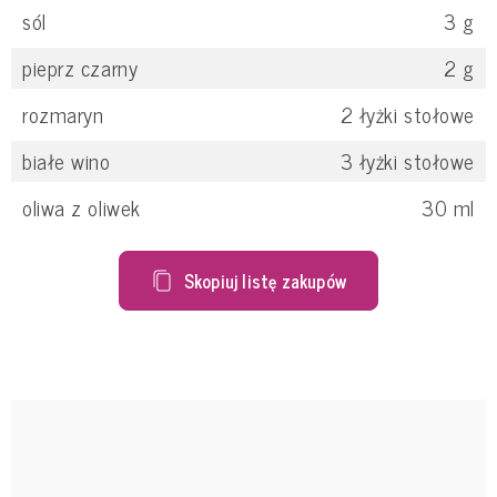
sól
3
g
pieprz czarny
2
g
rozmaryn
2
łyżki stołowe
białe wino
3
łyżki stołowe
oliwa z oliwek
30
ml
Skopiuj listę zakupów