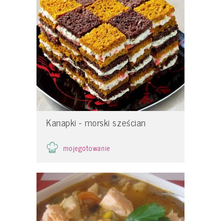
Kanapki - morski sześcian
mojegotowanie