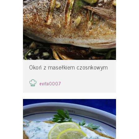
Okoń z masełkiem czosnkowym
evita0007